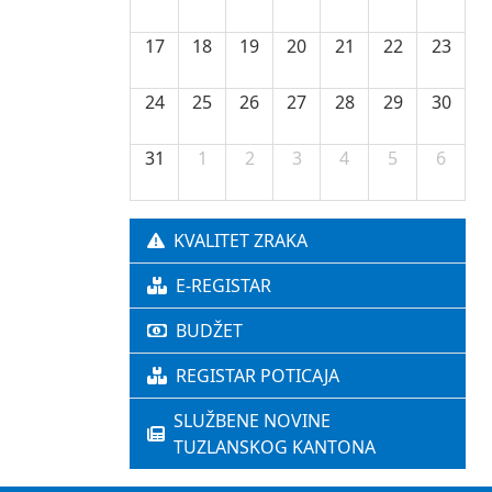
17
18
19
20
21
22
23
24
25
26
27
28
29
30
31
1
2
3
4
5
6
KVALITET ZRAKA
E-REGISTAR
BUDŽET
REGISTAR POTICAJA
SLUŽBENE NOVINE
TUZLANSKOG KANTONA