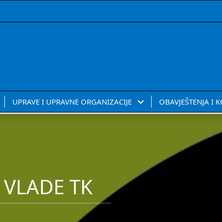
UPRAVE I UPRAVNE ORGANIZACIJE
OBAVJEŠTENJA I 
 VLADE TK