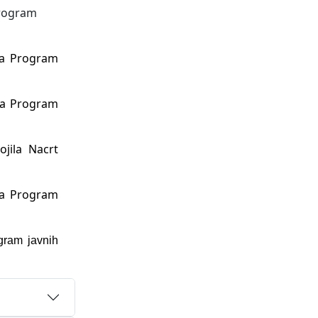
Program
ila Program
ila Program
jila Nacrt
ila Program
gram javnih