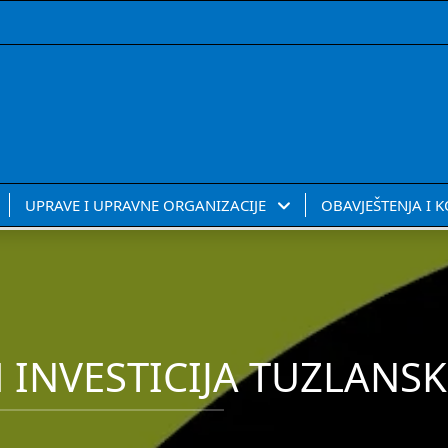
UPRAVE I UPRAVNE ORGANIZACIJE
OBAVJEŠTENJA I 
 INVESTICIJA TUZLAN