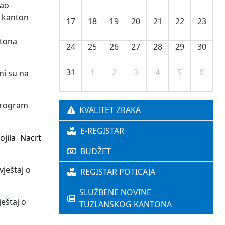
kao
i kanton
17
18
19
20
21
22
23
ntona
24
25
26
27
28
29
30
31
1
2
3
4
5
6
ni su na
 Program
KVALITET ZRAKA
E-REGISTAR
jila Nacrt
BUDŽET
vještaj o
REGISTAR POTICAJA
SLUŽBENE NOVINE
eštaj o
TUZLANSKOG KANTONA