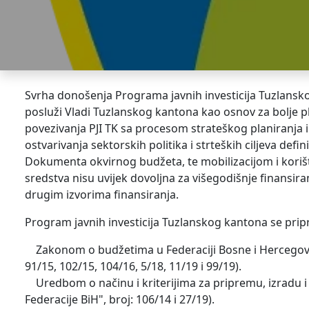
Svrha donošenja Programa javnih investicija Tuzlansko
posluži Vladi Tuzlanskog kantona kao osnov za bolje pl
povezivanja PJI TK sa procesom strateškog planiranja i b
ostvarivanja sektorskih politika i strteških ciljeva de
Dokumenta okvirnog budžeta, te mobilizacijom i korišt
sredstva nisu uvijek dovoljna za višegodišnje finansira
drugim izvorima finansiranja.
Program javnih investicija Tuzlanskog kantona se prip
Zakonom o budžetima u Federaciji Bosne i Hercegovine 
91/15, 102/15, 104/16, 5/18, 11/19 i 99/19).
Uredbom o načinu i kriterijima za pripremu, izradu i p
Federacije BiH", broj: 106/14 i 27/19).