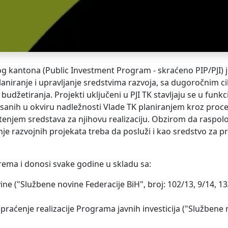
g kantona (Public Investment Program - skraćeno PIP/PJI) 
aniranje i upravljanje sredstvima razvoja, sa dugoročnim ci
udžetiranja. Projekti uključeni u PJI TK stavljaju se u funkc
finisanih u okviru nadležnosti Vlade TK planiranjem kroz proc
enjem sredstava za njihovu realizaciju. Obzirom da raspol
nje razvojnih projekata treba da posluži i kao sredstvo za p
rema i donosi svake godine u skladu sa:
("Službene novine Federacije BiH", broj: 102/13, 9/14, 13/
raćenje realizacije Programa javnih investicija ("Službene