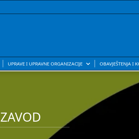
UPRAVE I UPRAVNE ORGANIZACIJE
OBAVJEŠTENJA I 
 ZAVOD