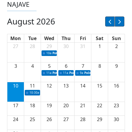
NAJAVE
August 2026
Mon
Tue
Wed
Thu
Fri
Sat
Sun
27
28
29
30
31
1
2
10a
Potpisivanje ugovora sa neprofitnim organizacijama
3
4
5
6
7
8
9
11a
Potpisivanje ugovora o stipendijama za srednjoškolce
11a
Podrška razvoju vodne infrastrukture u Tu
9a
Početak izgradnje nove fiskultur
10
11
12
13
14
15
16
10:30a
Press konferencija povodom 76.redovne sjednice Vlade TK
17
18
19
20
21
22
23
24
25
26
27
28
29
30