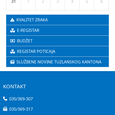
31
1
2
3
4
5
6
KVALITET ZRAKA
E-REGISTAR
BUDŽET
REGISTAR POTICAJA
SLUŽBENE NOVINE TUZLANSKOG KANTONA
KONTAKT
035/369-307
035/369-317