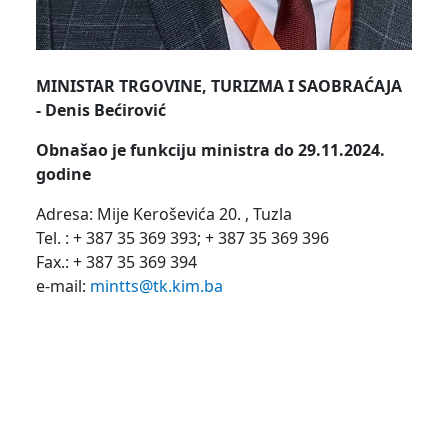
MINISTAR TRGOVINE, TURIZMA I SAOBRAĆAJA
- Denis Bećirović
Obnašao je funkciju ministra do 29.11.2024.
godine
Adresa: Mije Keroševića 20. , Tuzla
Tel. : + 387 35 369 393; + 387 35 369 396
Fax.: + 387 35 369 394
e-mail:
mintts@tk.kim.ba