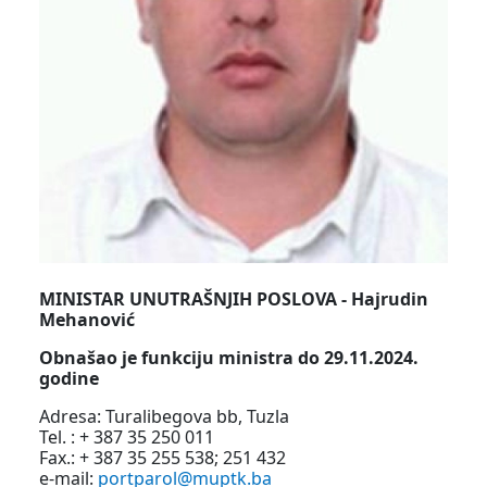
MINISTAR UNUTRAŠNJIH POSLOVA - Hajrudin
Mehanović
Obnašao je funkciju ministra do 29.11.2024.
godine
Adresa: Turalibegova bb, Tuzla
Tel. : + 387 35 250 011
Fax.: + 387 35 255 538; 251 432
e-mail:
portparol@muptk.ba