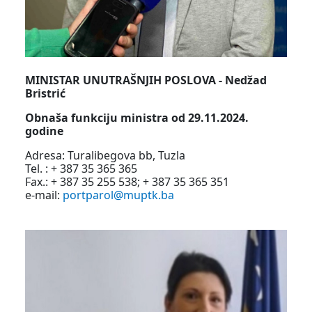
MINISTAR UNUTRAŠNJIH POSLOVA - Nedžad
Bristrić
Obnaša funkciju ministra od 29.11.2024.
godine
Adresa: Turalibegova bb, Tuzla
Tel. : + 387 35 365 365
Fax.: + 387 35 255 538; + 387 35 365 351
e-mail:
portparol@muptk.ba