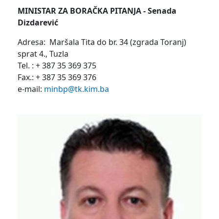
MINISTAR ZA BORAČKA PITANJA - Senada
Dizdarević
Adresa: Maršala Tita do br. 34 (zgrada Toranj)
sprat 4., Tuzla
Tel. : + 387 35 369 375
Fax.: + 387 35 369 376
e-mail:
minbp@tk.kim.ba