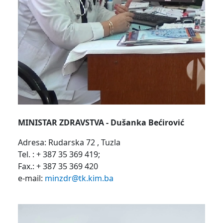
MINISTAR ZDRAVSTVA -
Dušanka Bećirović
Adresa: Rudarska 72 , Tuzla
Tel. : + 387 35 369 419;
Fax.: + 387 35 369 420
e-mail:
minzdr@tk.kim.ba