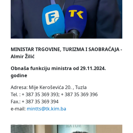
MINISTAR TRGOVINE, TURIZMA I SAOBRAĆAJA -
Almir Žilić
Obnaša funkciju ministra od 29.11.2024.
godine
Adresa: Mije Keroševića 20. , Tuzla
Tel. : + 387 35 369 393; + 387 35 369 396
Fax.: + 387 35 369 394
e-mail:
mintts@tk.kim.ba