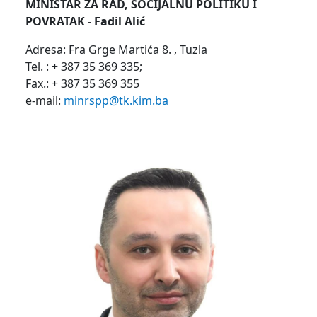
MINISTAR ZA RAD, SOCIJALNU POLITIKU I
POVRATAK - Fadil Alić
Adresa: Fra Grge Martića 8. , Tuzla
Tel. : + 387 35 369 335;
Fax.: + 387 35 369 355
e-mail:
minrspp@tk.kim.ba