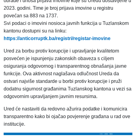
obrade i unosa prijava imovine koje su Uredu dostavljene u
2023. godini. Time je broj prijava imovine u registru
povećan sa 883 na 1737.
Svi podaci o imovini nosioca javnih funkcija u Tuzlanskom
kantonu dostupni su na linku:
https://anticorruptk.ba/registri/registar-imovine
Ured za borbu protiv korupcije i upravljanje kvalitetom
posvećen je ispunjenju zakonskih obaveza s ciljem
osiguranja odgovornog i transparentnog obnašanja javne
funkcije. Ova aktivnost naglašava odlučnost Ureda da
ostvari najviše standarde u borbi protiv korupcije i pruži
dodatnu sigurnost građanima Tuzlanskog kantona u vezi sa
odgovornim upravljanjem javnim resursima.
Ured će nastaviti da redovno ažurira podatke i komunicira
transparentno kako bi ojačao povjerenje građana u rad ove
institucije.