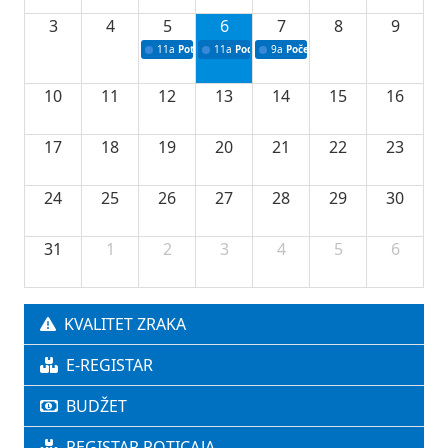
3
4
5
6
7
8
9
11a
Potpisivanje ugovora o stipendijama za srednjoškolce
11a
Podrška razvoju vodne infrastrukture u Tu
9a
Početak izgradnje nove fiskultur
10
11
12
13
14
15
16
17
18
19
20
21
22
23
24
25
26
27
28
29
30
31
1
2
3
4
5
6
KVALITET ZRAKA
E-REGISTAR
BUDŽET
REGISTAR POTICAJA