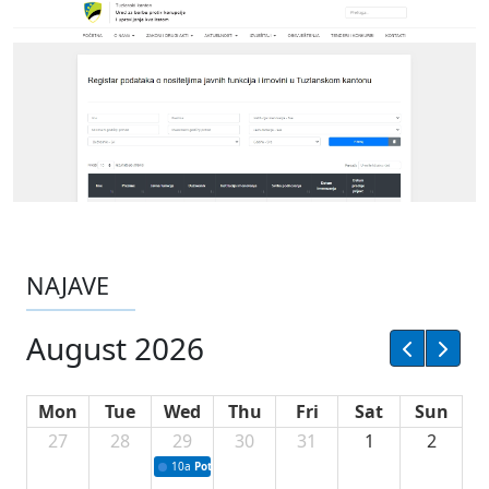
NAJAVE
August 2026
Mon
Tue
Wed
Thu
Fri
Sat
Sun
27
28
29
30
31
1
2
10a
Potpisivanje ugovora sa neprofitnim organizacijama