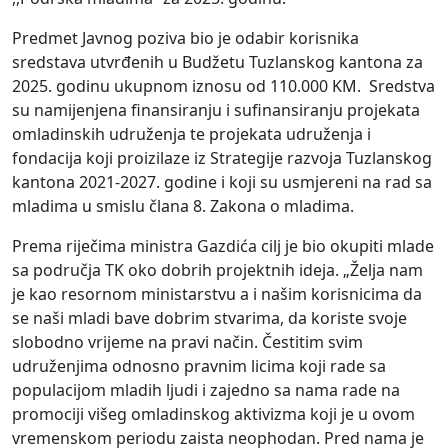
Predmet Javnog poziva bio je odabir korisnika
sredstava utvrđenih u Budžetu Tuzlanskog kantona za
2025. godinu ukupnom iznosu od 110.000 KM. Sredstva
su namijenjena finansiranju i sufinansiranju projekata
omladinskih udruženja te projekata udruženja i
fondacija koji proizilaze iz Strategije razvoja Tuzlanskog
kantona 2021-2027. godine i koji su usmjereni na rad sa
mladima u smislu člana 8. Zakona o mladima.
Prema riječima ministra Gazdića cilj je bio okupiti mlade
sa područja TK oko dobrih projektnih ideja. „Želja nam
je kao resornom ministarstvu a i našim korisnicima da
se naši mladi bave dobrim stvarima, da koriste svoje
slobodno vrijeme na pravi način. Čestitim svim
udruženjima odnosno pravnim licima koji rade sa
populacijom mladih ljudi i zajedno sa nama rade na
promociji višeg omladinskog aktivizma koji je u ovom
vremenskom periodu zaista neophodan. Pred nama je