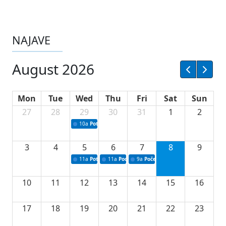
NAJAVE
August 2026
Mon
Tue
Wed
Thu
Fri
Sat
Sun
27
28
29
30
31
1
2
10a
Potpisivanje ugovora sa neprofitnim organizacijama
3
4
5
6
7
8
9
11a
Potpisivanje ugovora o stipendijama za srednjoškolce
11a
Podrška razvoju vodne infrastrukture u Tu
9a
Početak izgradnje nove fiskultur
10
11
12
13
14
15
16
17
18
19
20
21
22
23