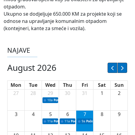
otpadom.
Ukupno se dodjeljuje 650.000 KM za projekte koji se
odnose na upravljanje komunalnim otpadom
(kontejneri, kante za smeće i vozila).
NAJAVE
August 2026
Mon
Tue
Wed
Thu
Fri
Sat
Sun
27
28
29
30
31
1
2
10a
Potpisivanje ugovora sa neprofitnim organizacijama
3
4
5
6
7
8
9
11a
Potpisivanje ugovora o stipendijama za srednjoškolce
11a
Podrška razvoju vodne infrastrukture u Tu
9a
Početak izgradnje nove fiskultur