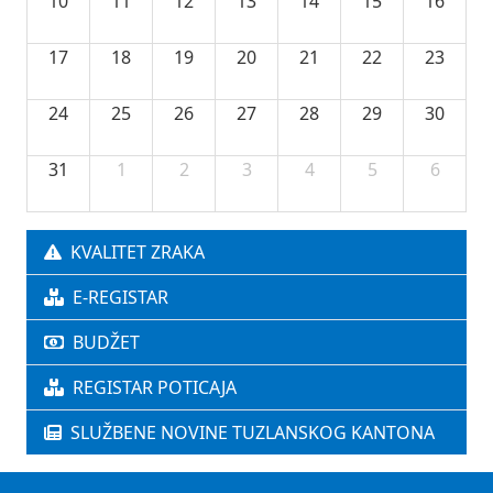
10
11
12
13
14
15
16
17
18
19
20
21
22
23
24
25
26
27
28
29
30
31
1
2
3
4
5
6
KVALITET ZRAKA
E-REGISTAR
BUDŽET
REGISTAR POTICAJA
SLUŽBENE NOVINE TUZLANSKOG KANTONA