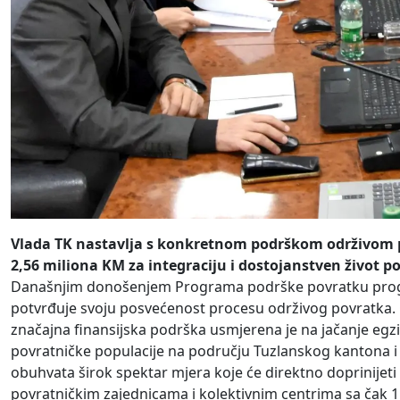
Vlada TK nastavlja s konkretnom podrškom održivom
2,56 miliona KM za integraciju i dostojanstven život p
Današnjim donošenjem Programa podrške povratku progna
potvrđuje svoju posvećenost procesu održivog povratka
značajna finansijska podrška usmjerena je na jačanje egzis
povratničke populacije na području Tuzlanskog kantona i 
obuhvata širok spektar mjera koje će direktno doprinijeti 
povratničkim zajednicama i kolektivnim centrima sa čak 1