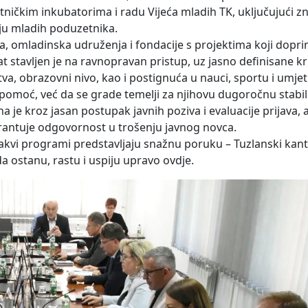
ičkim inkubatorima i radu Vijeća mladih TK, uključujući z
ju mladih poduzetnika.
na, omladinska udruženja i fondacije s projektima koji dopr
stavljen je na ravnopravan pristup, uz jasno definisane krit
, obrazovni nivo, kao i postignuća u nauci, sportu i umjetno
moć, već da se grade temelji za njihovu dugoročnu stabil
 je kroz jasan postupak javnih poziva i evaluacije prijava, a 
rantuje odgovornost u trošenju javnog novca.
kvi programi predstavljaju snažnu poruku – Tuzlanski kant
 ostanu, rastu i uspiju upravo ovdje.