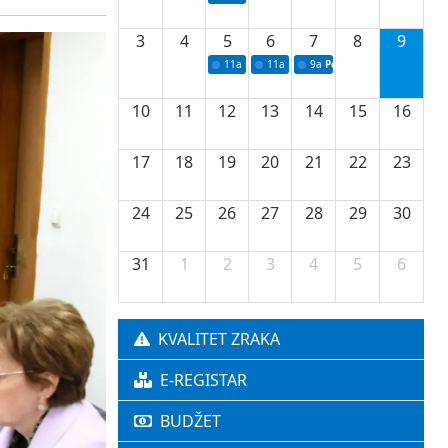
3
4
5
6
7
8
9
11a
Potpisivanje ugovora o stipendijama za 
11a
Podrška razvoju vodne infrastr
9a
Početak izgradnje nove f
10
11
12
13
14
15
16
17
18
19
20
21
22
23
24
25
26
27
28
29
30
31
1
2
3
4
5
6
KVALITET ZRAKA
E-REGISTAR
BUDŽET