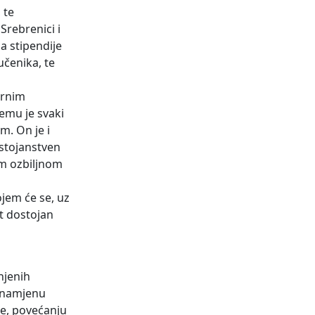
 te
Srebrenici i
a stipendije
učenika, te
arnim
čemu je svaki
. On je i
ostojanstven
kom ozbiljnom
jem će se, uz
ot dostojan
njenih
u namjenu
ne, povećanju