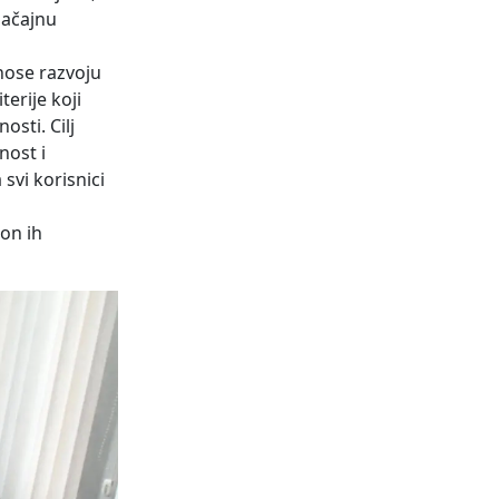
načajnu
inose razvoju
erije koji
sti. Cilj
nost i
svi korisnici
on ih