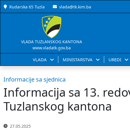
Rudarska 65 Tuzla
vlada@tk.kim.ba
VLADA TUZLANSKOG KANTONA
www.vladatk.gov.ba
VLADA
MINISTARSTVA
UREDI
Informacije sa sjednica
Informacija sa 13. redo
Tuzlanskog kantona
27.05.2025