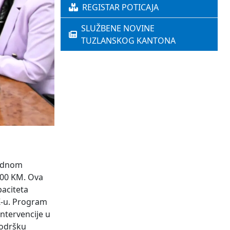
REGISTAR POTICAJA
SLUŽBENE NOVINE
TUZLANSKOG KANTONA
jednom
000 KM. Ova
paciteta
K-u. Program
intervencije u
podršku