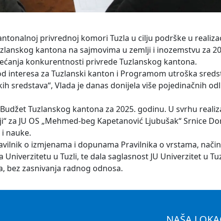
ntonalnoj privrednoj komori Tuzla u cilju podrške u realizac
Tuzlanskog kantona na sajmovima u zemlji i inozemstvu za 20
ovećanja konkurentnosti privrede Tuzlanskog kantona.
d interesa za Tuzlanski kanton i Programom utroška sreds
kih sredstava“, Vlada je danas donijela više pojedinačnih od
 Budžet Tuzlanskog kantona za 2025. godinu. U svrhu realiza
raciji“ za JU OS „Mehmed-beg Kapetanović Ljubušak“ Srnice D
 i nauke.
ravilnik o izmjenama i dopunama Pravilnika o vrstama, nači
 Univerzitetu u Tuzli, te dala saglasnost JU Univerzitet u Tuz
a, bez zasnivanja radnog odnosa.
NAŠA LOKA