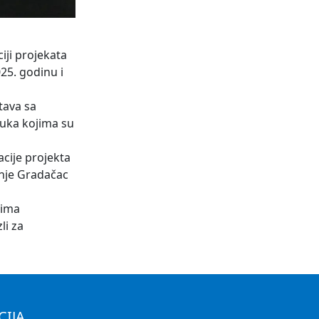
iji projekata
25. godinu i
tava sa
luka kojima su
cije projekta
onje Gradačac
nima
li za
CIJA