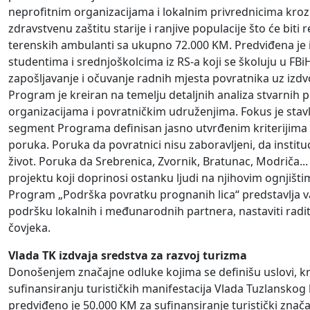
neprofitnim organizacijama i lokalnim privrednicima kroz
zdravstvenu zaštitu starije i ranjive populacije što će b
terenskih ambulanti sa ukupno 72.000 KM. Predviđena je 
studentima i srednjoškolcima iz RS-a koji se školuju u FBiH
zapošljavanje i očuvanje radnih mjesta povratnika uz izd
Program je kreiran na temelju detaljnih analiza stvarnih
organizacijama i povratničkim udruženjima. Fokus je stavlj
segment Programa definisan jasno utvrđenim kriterijima
poruka. Poruka da povratnici nisu zaboravljeni, da instit
život. Poruka da Srebrenica, Zvornik, Bratunac, Modriča... 
projektu koji doprinosi ostanku ljudi na njihovim ognjišti
Program „Podrška povratku prognanih lica“ predstavlja v
podršku lokalnih i međunarodnih partnera, nastaviti raditi
čovjeka.
Vlada TK izdvaja sredstva za razvoj turizma
Donošenjem značajne odluke kojima se definišu uslovi, kri
sufinansiranju turističkih manifestacija Vlada Tuzlansko
predviđeno je 50.000 KM za sufinansiranje turistički znač