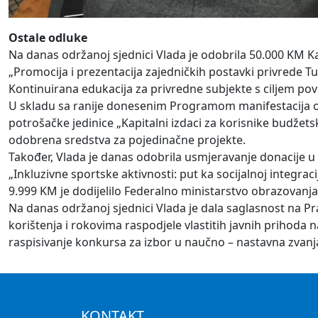
Ostale odluke
Na danas održanoj sjednici Vlada je odobrila 50.000 KM Ka
„Promocija i prezentacija zajedničkih postavki privrede 
Kontinuirana edukacija za privredne subjekte s ciljem p
U skladu sa ranije donesenim Programom manifestacija o
potrošačke jedinice „Kapitalni izdaci za korisnike budžets
odobrena sredstva za pojedinačne projekte.
Također, Vlada je danas odobrila usmjeravanje donacije u
„Inkluzivne sportske aktivnosti: put ka socijalnoj integ
9.999 KM je dodijelilo Federalno ministarstvo obrazovanja
Na danas održanoj sjednici Vlada je dala saglasnost na P
korištenja i rokovima raspodjele vlastitih javnih prihoda na
raspisivanje konkursa za izbor u naučno – nastavna zvanj
KONTAKT