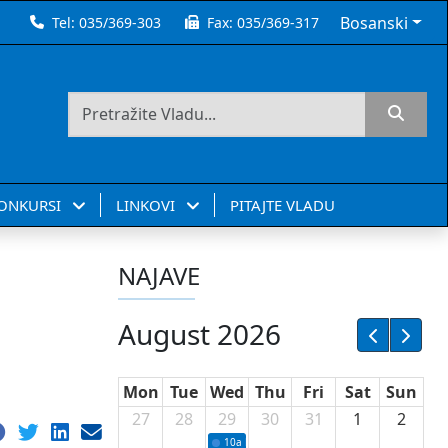
Bosanski
Tel:
035/369-303
Fax:
035/369-317
KONKURSI
LINKOVI
PITAJTE VLADU
NAJAVE
August 2026
Mon
Tue
Wed
Thu
Fri
Sat
Sun
27
28
29
30
31
1
2
10a
Potpisivanje ugovora sa neprofitnim or