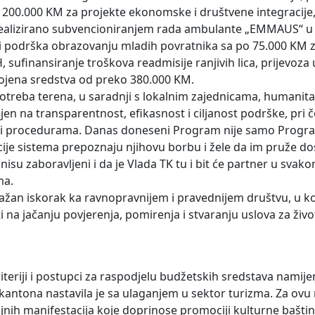
 200.000 KM za projekte ekonomske i društvene integracije,
iti realizirano subvencioniranjem rada ambulante „EMMAUS“ u 
i podrška obrazovanju mladih povratnika sa po 75.000 KM z
, sufinansiranje troškova readmisije ranjivih lica, prijevoza 
vojena sredstva od preko 380.000 KM.
 potreba terena, u saradnji s lokalnim zajednicama, humanit
en na transparentnost, efikasnost i ciljanost podrške, pri 
 i procedurama. Danas doneseni Program nije samo Program
ucije sistema prepoznaju njihovu borbu i žele da im pruže d
nisu zaboravljeni i da je Vlada TK tu i bit će partner u sva
ma.
ažan iskorak ka ravnopravnijem i pravednijem društvu, u ko
 na jačanju povjerenja, pomirenja i stvaranju uslova za živ
teriji i postupci za raspodjelu budžetskih sredstava namije
g kantona nastavila je sa ulaganjem u sektor turizma. Za ov
ajnih manifestacija koje doprinose promociji kulturne bašti