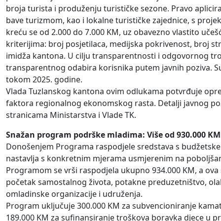
broja turista i produženju turističke sezone. Pravo aplicir
bave turizmom, kao i lokalne turističke zajednice, s projek
kreću se od 2.000 do 7.000 KM, uz obavezno vlastito učeš
kriterijima: broj posjetilaca, medijska pokrivenost, broj s
imidža kantona. U cilju transparentnosti i odgovornog tro
transparentnog odabira korisnika putem javnih poziva. Suf
tokom 2025. godine.
Vlada Tuzlanskog kantona ovim odlukama potvrđuje opredje
faktora regionalnog ekonomskog rasta. Detalji javnog poz
stranicama Ministarstva i Vlade TK.
Snažan program podrške mladima: Više od 930.000 KM 
Donošenjem Programa raspodjele sredstava s budžetske 
nastavlja s konkretnim mjerama usmjerenim na poboljšanje
Programom se vrši raspodjela ukupno 934.000 KM, a ova s
početak samostalnog života, potakne preduzetništvo, olak
omladinske organizacije i udruženja.
Program uključuje 300.000 KM za subvencioniranje kamata
189.000 KM za sufinansiranje troškova boravka djece u 