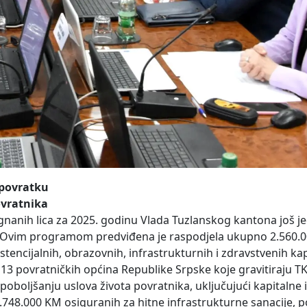
 povratku
ovratnika
nih lica za 2025. godinu Vlada Tuzlanskog kantona još 
. Ovim programom predviđena je raspodjela ukupno 2.560.
tencijalnih, obrazovnih, infrastrukturnih i zdravstvenih ka
13 povratničkih općina Republike Srpske koje gravitiraju T
poboljšanju uslova života povratnika, uključujući kapitalne 
.748.000 KM osiguranih za hitne infrastrukturne sanacije, 