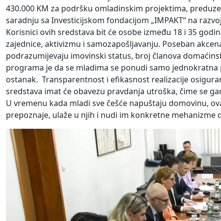
430.000 KM za podršku omladinskim projektima, preduzetn
saradnju sa Investicijskom fondacijom „IMPAKT“ na razvo
Korisnici ovih sredstava bit će osobe između 18 i 35 godi
zajednice, aktivizmu i samozapošljavanju. Poseban akcenat 
podrazumijevaju imovinski status, broj članova domaćinstva
programa je da se mladima se ponudi samo jednokratna po
ostanak. Transparentnost i efikasnost realizacije osigurana
sredstava imat će obavezu pravdanja utroška, čime se ga
U vremenu kada mladi sve češće napuštaju domovinu, ova
prepoznaje, ulaže u njih i nudi im konkretne mehanizme da