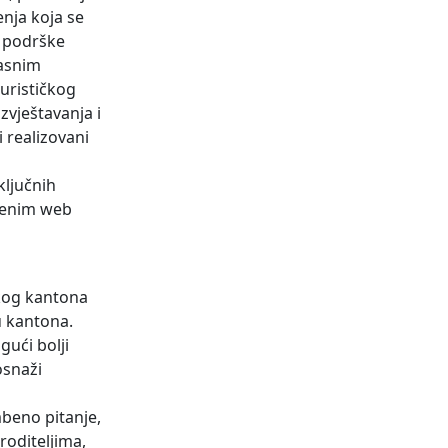
enja koja se
i podrške
jasnim
turističkog
zvještavanja i
 realizovani
ključnih
žbenim web
kog kantona
u kantona.
ući bolji
osnaži
beno pitanje,
oditeljima,