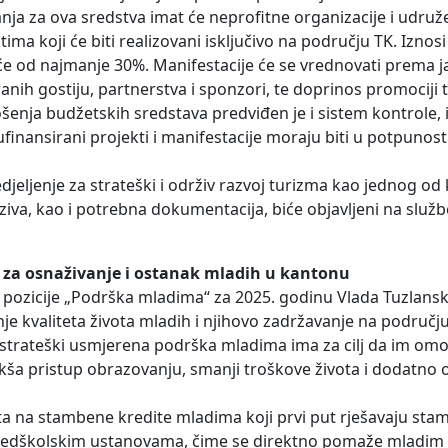
anja za ova sredstva imat će neprofitne organizacije i udruž
tima koji će biti realizovani isključivo na području TK. Iznos
će od najmanje 30%. Manifestacije će se vrednovati prema 
tranih gostiju, partnerstva i sponzori, te doprinos promociji 
šenja budžetskih sredstava predviđen je i sistem kontrole, i
inansirani projekti i manifestacije moraju biti u potpunosti
ljenje za strateški i održiv razvoj turizma kao jednog od 
iva, kao i potrebna dokumentacija, biće objavljeni na slu
za osnaživanje i ostanak mladih u kantonu
pozicije „Podrška mladima“ za 2025. godinu Vlada Tuzlans
 kvaliteta života mladih i njihovo zadržavanje na područj
trateški usmjerena podrška mladima ima za cilj da im omog
ša pristup obrazovanju, smanji troškove života i dodatno 
 na stambene kredite mladima koji prvi put rješavaju stam
predškolskim ustanovama, čime se direktno pomaže mladim r