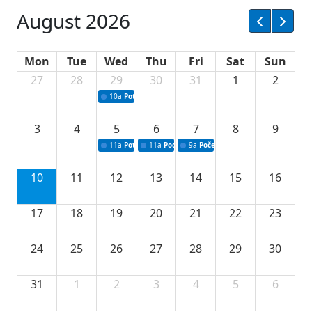
August 2026
Mon
Tue
Wed
Thu
Fri
Sat
Sun
27
28
29
30
31
1
2
10a
Potpisivanje ugovora sa neprofitnim organizacijama
3
4
5
6
7
8
9
11a
Potpisivanje ugovora o stipendijama za srednjoškolce
11a
Podrška razvoju vodne infrastrukture u Tu
9a
Početak izgradnje nove fiskultur
10
11
12
13
14
15
16
17
18
19
20
21
22
23
24
25
26
27
28
29
30
31
1
2
3
4
5
6