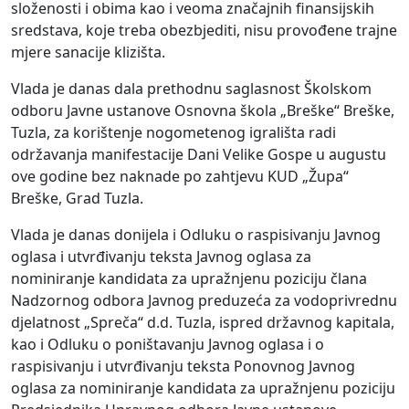
složenosti i obima kao i veoma značajnih finansijskih
sredstava, koje treba obezbjediti, nisu provođene trajne
mjere sanacije klizišta.
Vlada je danas dala prethodnu saglasnost Školskom
odboru Javne ustanove Osnovna škola „Breške“ Breške,
Tuzla, za korištenje nogometenog igrališta radi
održavanja manifestacije Dani Velike Gospe u augustu
ove godine bez naknade po zahtjevu KUD „Župa“
Breške, Grad Tuzla.
Vlada je danas donijela i Odluku o raspisivanju Javnog
oglasa i utvrđivanju teksta Javnog oglasa za
nominiranje kandidata za upražnjenu poziciju člana
Nadzornog odbora Javnog preduzeća za vodoprivrednu
djelatnost „Spreča“ d.d. Tuzla, ispred državnog kapitala,
kao i Odluku o poništavanju Javnog oglasa i o
raspisivanju i utvrđivanju teksta Ponovnog Javnog
oglasa za nominiranje kandidata za upražnjenu poziciju