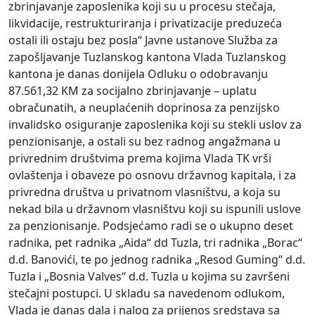
zbrinjavanje zaposlenika koji su u procesu stečaja,
likvidacije, restrukturiranja i privatizacije preduzeća
ostali ili ostaju bez posla“ Javne ustanove Služba za
zapošljavanje Tuzlanskog kantona Vlada Tuzlanskog
kantona je danas donijela Odluku o odobravanju
87.561,32 KM za socijalno zbrinjavanje – uplatu
obračunatih, a neuplaćenih doprinosa za penzijsko
invalidsko osiguranje zaposlenika koji su stekli uslov za
penzionisanje, a ostali su bez radnog angažmana u
privrednim društvima prema kojima Vlada TK vrši
ovlaštenja i obaveze po osnovu državnog kapitala, i za
privredna društva u privatnom vlasništvu, a koja su
nekad bila u državnom vlasništvu koji su ispunili uslove
za penzionisanje. Podsjećamo radi se o ukupno deset
radnika, pet radnika „Aida“ dd Tuzla, tri radnika „Borac“
d.d. Banovići, te po jednog radnika „Resod Guming“ d.d.
Tuzla i „Bosnia Valves“ d.d. Tuzla u kojima su završeni
stečajni postupci. U skladu sa navedenom odlukom,
Vlada je danas dala i nalog za prijenos sredstava sa