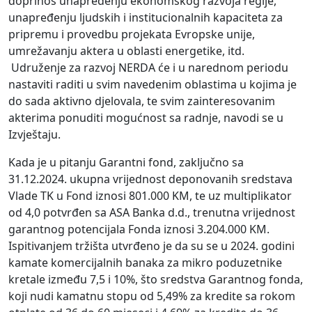
doprinos unapređenju ekonomskog razvoja regije,
unapređenju ljudskih i institucionalnih kapaciteta za
pripremu i provedbu projekata Evropske unije,
umrežavanju aktera u oblasti energetike, itd.
Udruženje za razvoj NERDA će i u narednom periodu
nastaviti raditi u svim navedenim oblastima u kojima je
do sada aktivno djelovala, te svim zainteresovanim
akterima ponuditi mogućnost sa radnje, navodi se u
Izvještaju.
Kada je u pitanju Garantni fond, zaključno sa
31.12.2024. ukupna vrijednost deponovanih sredstava
Vlade TK u Fond iznosi 801.000 KM, te uz multiplikator
od 4,0 potvrđen sa ASA Banka d.d., trenutna vrijednost
garantnog potencijala Fonda iznosi 3.204.000 KM.
Ispitivanjem tržišta utvrđeno je da su se u 2024. godini
kamate komercijalnih banaka za mikro poduzetnike
kretale između 7,5 i 10%, što sredstva Garantnog fonda,
koji nudi kamatnu stopu od 5,49% za kredite sa rokom