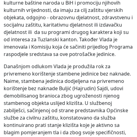
kulturne baštine naroda u BiH i promociju njihovih
kulturnih vrijednosti, da imaju za cilj zaštitu vjerskih
objekata, odgojno - obrazovnu djelatnost, zdravstvenu i
socijalnu zaštitu, karitativnu djelatnost ili izdavačku
djelatnost ili da su programi drugog karaktera koji su
od interesa za Tuzlanski kanton. Također Vlada je
imenovala i Komisiju koja će sačiniti prijedlog Programa
raspodjele sredstava sa ove potrošačke jedinice.
Današnjom odlukom Vlada je produžila rok za
privremeno korištenje stambene jedinice bez naknade.
Naime, stambena jedinica dodjeljena na privremeno
korištenje bez naknade Buljić (Hajrudin) Sajdi, udovi
demobilisanog branioca zbog ugroženosti njenog
stambenog objekta uslijed klizišta. U službenoj
zabilješci, sačinjenoj od strane predstavnika Općinske
službe za civilnu zaštitu, konstatovano da služba
kontinuirano prati stanje klizišta koje je aktivno sa
blagim pomjeranjem tla i da zbog svoje specifičnosti,