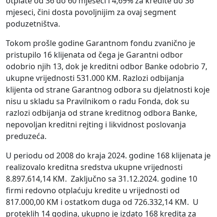
otplate od 36 do 60 mjeseci i 4,69% za kredite do 36
mjeseci, čini dosta povoljnijim za ovaj segment
poduzetništva.
Tokom prošle godine Garantnom fondu zvanično je
pristupilo 16 klijenata od čega je Garantni odbor
odobrio njih 13, dok je kreditni odbor Banke odobrio 7,
ukupne vrijednosti 531.000 KM. Razlozi odbijanja
klijenta od strane Garantnog odbora su djelatnosti koje
nisu u skladu sa Pravilnikom o radu Fonda, dok su
razlozi odbijanja od strane kreditnog odbora Banke,
nepovoljan kreditni rejting i likvidnost poslovanja
preduzeća.
U periodu od 2008 do kraja 2024. godine 168 klijenata je
realizovalo kreditna sredstva ukupne vrijednosti
8.897.614,14 KM. Zaključno sa 31.12.2024. godine 10
firmi redovno otplaćuju kredite u vrijednosti od
817.000,00 KM i ostatkom duga od 726.332,14 KM. U
proteklih 14 godina, ukupno je izdato 168 kredita za