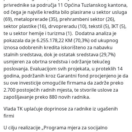
privrednike sa područja 11 Općina Tuzlanskog kantona,
od čega je najviše kredita bilo plasirane u sektor usluga
(69), metaloprerade (35), prehrambeni sektor (26),
sektor plastike (16), drvopreradu (10), tekstil (5), IKT (5),
te u sektor hemije i turizma (1). Dodatna analiza je
pokazala da je 6.255.178,22 KM (70,3%) od ukupnog
iznosa odobrenih kredita iskorišteno za nabavku
stalnih sredstava, dok je ostatak sredstava (29,7%)
usmjeren za obrtna sredstva i održanje tekućeg
poslovanja. Evaluacijom svih projekata, u proteklih 14
godina, podržanih kroz Garantni fond procjenjeno je da
su ove investicije omogućile firmama da zadrže preko
2.700 postojećih radnih mjesta, te stvorile uslove za
zapošljavanje preko 880 novih radnika.
Vlada TK uplaćuje doprinose za radnike iz ugašenih
firmi
U cilju realizacije „Programa mjera za socijalno