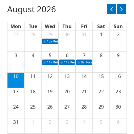
August 2026
Mon
Tue
Wed
Thu
Fri
Sat
Sun
27
28
29
30
31
1
2
10a
Potpisivanje ugovora sa neprofitnim organizacijama
3
4
5
6
7
8
9
11a
Potpisivanje ugovora o stipendijama za srednjoškolce
11a
Podrška razvoju vodne infrastrukture u Tu
9a
Početak izgradnje nove fiskultur
10
11
12
13
14
15
16
17
18
19
20
21
22
23
24
25
26
27
28
29
30
31
1
2
3
4
5
6