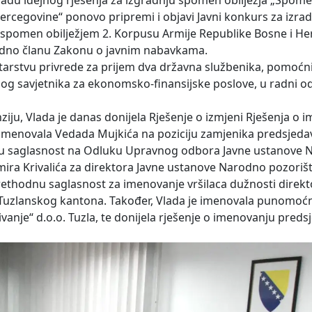
adu idejnog rješenja za izgradnju spomen obilježja „Spom
rcegovine“ ponovo pripremi i objavi Javni konkurs za izra
 spomen obilježjem 2. Korpusu Armije Republike Bosne i Her
odno članu Zakonu o javnim nabavkama.
starstvu privrede za prijem dva državna službenika, pomoćn
nog savjetnika za ekonomsko-finansijske poslove, u radni o
iju, Vlada je danas donijela Rješenje o izmjeni Rješenja o 
imenovala Vedada Mujkića na poziciju zamjenika predsjeda
dnu saglasnost na Odluku Upravnog odbora Javne ustanove
mira Krivalića za direktora Javne ustanove Narodno pozorišt
rethodnu saglasnost za imenovanje vršilaca dužnosti direkt
 Tuzlanskog kantona. Također, Vlada je imenovala punomoćni
ivanje“ d.o.o. Tuzla, te donijela rješenje o imenovanju preds