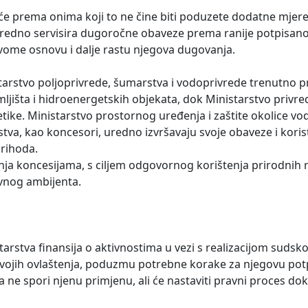
će prema onima koji to ne čine biti poduzete dodatne mjere
uredno servisira dugoročne obaveze prema ranije potpisa
ovome osnovu i dalje rastu njegova dugovanja.
tarstvo poljoprivrede, šumarstva i vodoprivrede trenutno pra
mljišta i hidroenergetskih objekata, dok Ministarstvo privre
tike. Ministarstvo prostornog uređenja i zaštite okolice vo
rstva, kao koncesori, uredno izvršavaju svoje obaveze i kori
rihoda.
nja koncesijama, s ciljem odgovornog korištenja prirodnih 
ovnog ambijenta.
tarstva finansija o aktivnostima u vezi s realizacijom sudsk
u svojih ovlaštenja, poduzmu potrebne korake za njegovu po
 ne spori njenu primjenu, ali će nastaviti pravni proces do