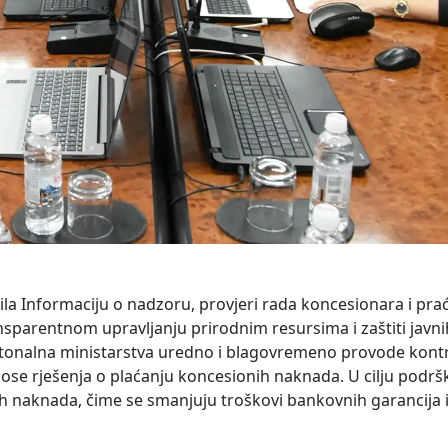
ila Informaciju o nadzoru, provjeri rada koncesionara i pra
parentnom upravljanju prirodnim resursima i zaštiti javnih
 kantonalna ministarstva uredno i blagovremeno provode kont
ose rješenja o plaćanju koncesionih naknada. U cilju podršk
 naknada, čime se smanjuju troškovi bankovnih garancija i