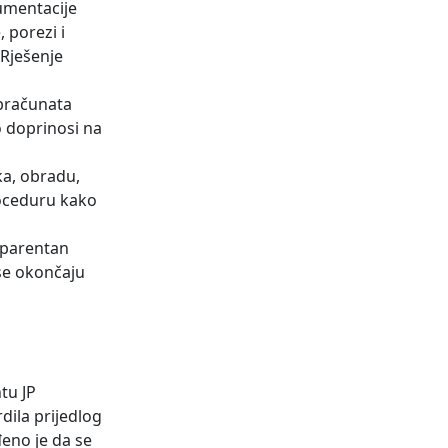
kumentacije
 porezi i
 Rješenje
obračunata
o doprinosi na
ka, obradu,
roceduru kako
sparentan
se okončaju
tu JP
dila prijedlog
eno je da se