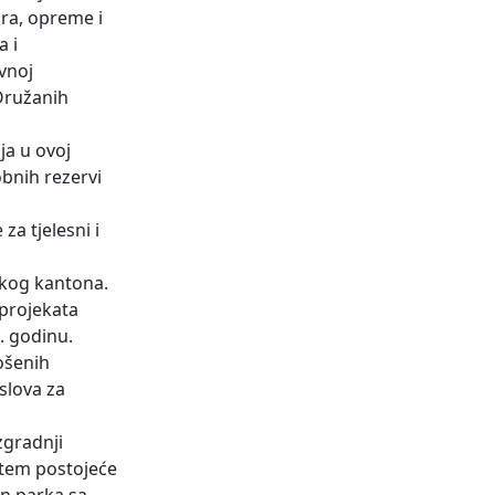
ora, opreme i
a i
vnoj
 Oružanih
ja u ovoj
obnih rezervi
a tjelesni i
skog kantona.
 projekata
. godinu.
rošenih
slova za
zgradnji
utem postojeće