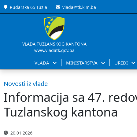
Rudarska 65 Tuzla
vlada@tk.kim.ba
VLADA TUZLANSKOG KANTONA
www.vladatk.gov.ba
VLADA
MINISTARSTVA
UREDI
Novosti iz vlade
Informacija sa 47. redo
Tuzlanskog kantona
20.01.2026