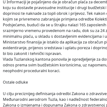
U Informaciji je pojašnjeno da je obračun plaća za decemb
koju su dostavile pravosudne institucije i drugi budžetski
doprinosi te naknade za topli obrok i prijevoz. Tek nakon 
kojim se privremeno zabranjuje primjena odredbe Kolekti
Podsjećamo, budući da se u štrajku nalazi 165 zaposlenih
srazmjerno vremenu provedenom na radu, dok su za 24 zapos
minimalnu plaću, u skladu s dostavljenim evidencijama i 
Ministarstvo finansija je istaklo da aplikacija za obraču
evidentiranje, prijenos sredstava i uplatu poreza i dopr
bi bio zakonit i tehnički ispravan.
Vlada Tuzlanskog kantona ponovila je opredjeljenje za do
odnos prema svim budžetskim korisnicima, uz napomenu da
neophodni proceduralni koraci.
Ostale odluke
U cilju preciznijeg definisanja odredbi Zakona o zdravstv
Međunarodni aerodrom Tuzla, kao i nadležnost federalnog m
Zakona o izmjenama i dopunama Zakona o zdravstvenoj za