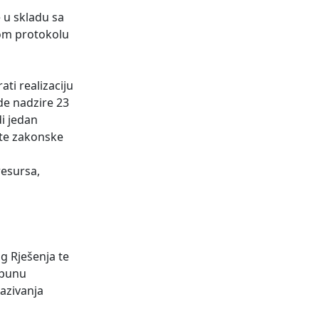
 u skladu sa
nom protokolu
ti realizaciju
de nadzire 23
di jedan
ste zakonske
resursa,
og Rješenja te
tpunu
kazivanja