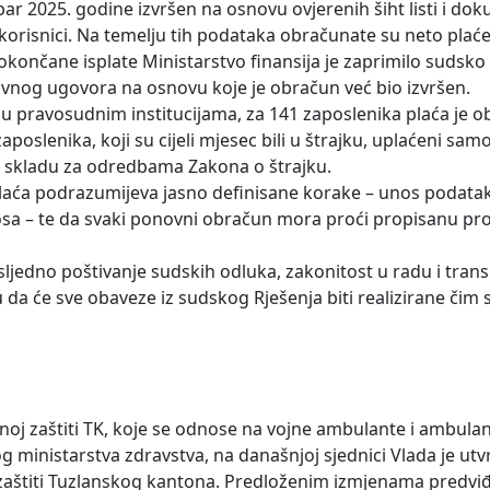
ar 2025. godine izvršen na osnovu ovjerenih šiht listi i do
 korisnici. Na temelju tih podataka obračunate su neto plaće,
okončane isplate Ministarstvo finansija je zaprimilo sudsko
vnog ugovora na osnovu koje je obračun već bio izvršen.
 u pravosudnim institucijama, za 141 zaposlenika plaća je 
lenika, koji su cijeli mjesec bili u štrajku, uplaćeni sam
u skladu za odredbama Zakona o štrajku.
n plaća podrazumijeva jasno definisane korake – unos podata
inosa – te da svaki ponovni obračun mora proći propisanu p
sljedno poštivanje sudskih odluka, zakonitost u radu i tran
 će sve obaveze iz sudskog Rješenja biti realizirane čim 
enoj zaštiti TK, koje se odnose na vojne ambulante i ambulan
inistarstva zdravstva, na današnjoj sjednici Vlada je utvr
štiti Tuzlanskog kantona. Predloženim izmjenama predviđ