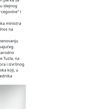
en parka sa
du idejnog
cegovine“ i
ika ministra
dnos na
imenovanju
vajućeg.
 Narodno
e Tuzla, na
ora i izvršnog
ka koji, u
jednika