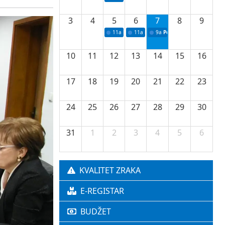
3
4
5
6
7
8
9
11a
Potpisivanje ugovora o stipendijama za 
11a
Podrška razvoju vodne infrastr
9a
Početak izgradnje nove f
10
11
12
13
14
15
16
17
18
19
20
21
22
23
24
25
26
27
28
29
30
31
1
2
3
4
5
6
KVALITET ZRAKA
E-REGISTAR
BUDŽET