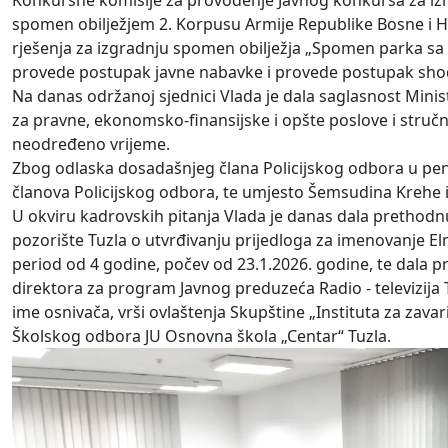
Konkursne komisije za provođenje Javnog konkursa za izr
spomen obilježjem 2. Korpusu Armije Republike Bosne i He
rješenja za izgradnju spomen obilježja „Spomen parka sa
provede postupak javne nabavke i provede postupak sh
Na danas održanoj sjednici Vlada je dala saglasnost Mini
za pravne, ekonomsko-finansijske i opšte poslove i struč
neodređeno vrijeme.
Zbog odlaska dosadašnjeg člana Policijskog odbora u penz
članova Policijskog odbora, te umjesto Šemsudina Krehe 
U okviru kadrovskih pitanja Vlada je danas dala pretho
pozorište Tuzla o utvrđivanju prijedloga za imenovanje El
period od 4 godine, počev od 23.1.2026. godine, te dala p
direktora za program Javnog preduzeća Radio - televizija
ime osnivača, vrši ovlaštenja Skupštine „Instituta za zavar
Školskog odbora JU Osnovna škola „Centar“ Tuzla.