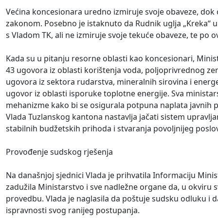
Većina koncesionara uredno izmiruje svoje obaveze, dok 
zakonom. Posebno je istaknuto da Rudnik uglja „Kreka“ 
s Vladom TK, ali ne izmiruje svoje tekuće obaveze, te po 
Kada su u pitanju resorne oblasti kao koncesionari, Minis
43 ugovora iz oblasti korištenja voda, poljoprivrednog ze
ugovora iz sektora rudarstva, mineralnih sirovina i energe
ugovor iz oblasti isporuke toplotne energije. Sva minista
mehanizme kako bi se osigurala potpuna naplata javnih p
Vlada Tuzlanskog kantona nastavlja jačati sistem upravlja
stabilnih budžetskih prihoda i stvaranja povoljnijeg posl
Provođenje sudskog rješenja
Na današnjoj sjednici Vlada je prihvatila Informaciju Minis
zadužila Ministarstvo i sve nadležne organe da, u okvir
provedbu. Vlada je naglasila da poštuje sudsku odluku i da
ispravnosti svog ranijeg postupanja.