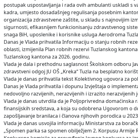
postupak uspostavljanja i rada ovih ambulanti uskladi s 
kadra, umjesto dosadašnjeg regulisanja posebnim kantona
organizacija zdravstvene zaštite, u skladu s najnovijim 
sigurnosti, efikasnijem funkcionisanju zdravstvenog sist
snaga BiH, uposlenike i korisnike usluga Aerodroma Tuzla
Danas je Vlada prihvatila Informaciju o stanju robnih rezer
oblasti, izmijenila Plan robnih rezervi Tuzlanskog kantona
Tuzlanskog kantona za 2026. godinu.
Vlada je dala i prethodnu saglasnost Školskom odboru Jav
zdravstveni odgoj JU OŠ „Kreka“ Tuzla na besplatno korišt
Vlada je danas prihvatila tekst Kolektivnog ugovora za po
Danas je Vlada prihvatila i dopunu Izvještaja o implement
nedovoljno razvijenih, nerazvijenih i izrazito nerazvijen
Vlada je danas utvrdila da je Poljoprivredna domaćinska ra
finansijskih sredstava, a koja su odobrena Ugovorom o dod
zapošljavanje branilaca i članova njihovih porodica u 2023
Vlada je danas usvojila informaciju Ministarstva za bora
„Spomen parka sa spomen obilježjem 2. Korpusu Armije Re