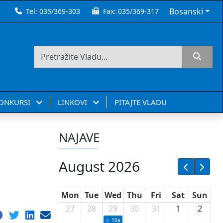
Bosanski
Tel:
035/369-303
Fax:
035/369-317
KONKURSI
LINKOVI
PITAJTE VLADU
NAJAVE
August 2026
Mon
Tue
Wed
Thu
Fri
Sat
Sun
27
28
29
30
31
1
2
10a
Potpisivanje ugovora sa neprofitnim or