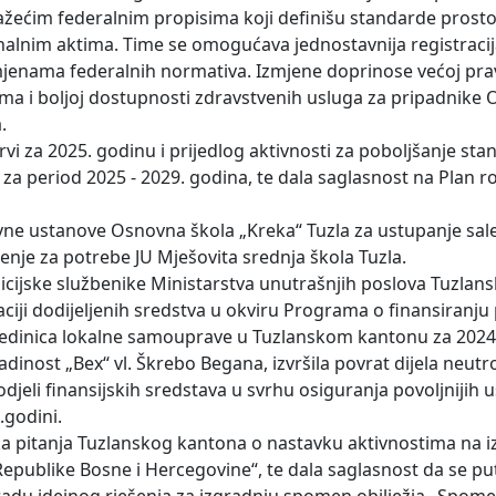
važećim federalnim propisima koji definišu standarde prost
lnim aktima. Time se omogućava jednostavnija registracij
izmjenama federalnih normativa. Izmjene doprinose većoj pra
ema i boljoj dostupnosti zdravstvenih usluga za pripadnike
.
vi za 2025. godinu i prijedlog aktivnosti za poboljšanje stan
 za period 2025 - 2029. godina, te dala saglasnost na Plan r
ne ustanove Osnovna škola „Kreka“ Tuzla za ustupanje sale z
enje za potrebe JU Mješovita srednja škola Tuzla.
licijske službenike Ministarstva unutrašnjih poslova Tuzlan
aciji dodijeljenih sredstva u okviru Programa o finansiranju
ih jedinica lokalne samouprave u Tuzlanskom kantonu za 2024
dinost „Bex“ vl. Škrebo Begana, izvršila povrat dijela neut
jeli finansijskih sredstava u svrhu osiguranja povoljnijih u
.godini.
čka pitanja Tuzlanskog kantona o nastavku aktivnostima na i
publike Bosne i Hercegovine“, te dala saglasnost da se p