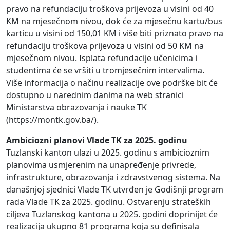
pravo na refundaciju troškova prijevoza u visini od 40
KM na mjesečnom nivou, dok će za mjesečnu kartu/bus
karticu u visini od 150,01 KM i više biti priznato pravo na
refundaciju troškova prijevoza u visini od 50 KM na
mjesečnom nivou. Isplata refundacije učenicima i
studentima će se vršiti u tromjesečnim intervalima.
Više informacija o načinu realizacije ove podrške bit će
dostupno u narednim danima na web stranici
Ministarstva obrazovanja i nauke TK
(https://montk.gov.ba/).
Ambiciozni planovi Vlade TK za 2025. godinu
Tuzlanski kanton ulazi u 2025. godinu s ambicioznim
planovima usmjerenim na unapređenje privrede,
infrastrukture, obrazovanja i zdravstvenog sistema. Na
današnjoj sjednici Vlade TK utvrđen je Godišnji program
rada Vlade TK za 2025. godinu. Ostvarenju strateških
ciljeva Tuzlanskog kantona u 2025. godini doprinijet će
realizacija ukupno 81 programa koja su definisala