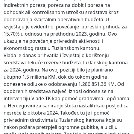
indirektnih poreza, poreza na dobit i poreza na
dohodak ali kontrolisanom utrošku sredstava kroz
odobravanja kvartalnih operativnih budžeta. U
izvještaju je evidentno povećanje poreskih prihoda za
15,70% u odnosu na prethodnu 2023. godinu. Ovo
ukazuje na povećanje privrednih aktivnosti i
ekonomskog rasta u Tuzlanskom kantonu.
Vlada je danas prihvatila i Izvještaj o korištenju
sredstava Tekuće rezerve budžeta Tuzlanskog kantona
za 2024. godinu. Na ovoj poziciji bilo je planirano
ukupno 1,5 miliona KM, dok do tokom godine
donesene odluke o odobravanju 1.280.851,36 KM. Od
odobrenih sredstava najveći iznosi odnose se na
intervenciju Vlade TK kao pomoć gradovima i općinama
u Hercegovini za saniranje šteta nastalih kao posljedica
nesreće iz oktobra 2024. Također, tu je i pomoć
privrednim društvima iz Tuzlanskog kantona koja su
nakon požara pretrpjeli ogromne gubitke, a u cilju