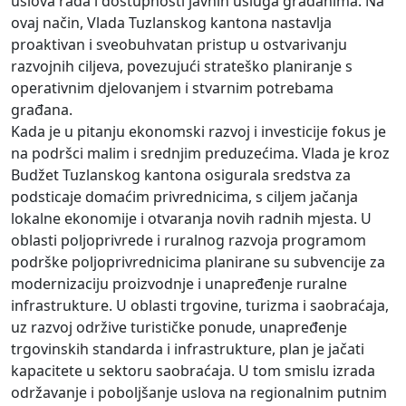
uslova rada i dostupnosti javnih usluga građanima. Na
ovaj način, Vlada Tuzlanskog kantona nastavlja
proaktivan i sveobuhvatan pristup u ostvarivanju
razvojnih ciljeva, povezujući strateško planiranje s
operativnim djelovanjem i stvarnim potrebama
građana.
Kada je u pitanju ekonomski razvoj i investicije fokus je
na podršci malim i srednjim preduzećima. Vlada je kroz
Budžet Tuzlanskog kantona osigurala sredstva za
podsticaje domaćim privrednicima, s ciljem jačanja
lokalne ekonomije i otvaranja novih radnih mjesta. U
oblasti poljoprivrede i ruralnog razvoja programom
podrške poljoprivrednicima planirane su subvencije za
modernizaciju proizvodnje i unapređenje ruralne
infrastrukture. U oblasti trgovine, turizma i saobraćaja,
uz razvoj održive turističke ponude, unapređenje
trgovinskih standarda i infrastrukture, plan je jačati
kapacitete u sektoru saobraćaja. U tom smislu izrada
održavanje i poboljšanje uslova na regionalnim putnim