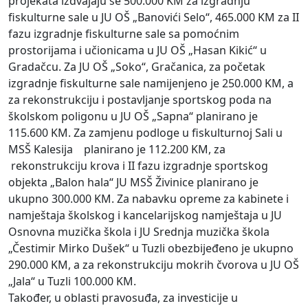
projekata izdvajaju se 500.000 KM za izgradnju
fiskulturne sale u JU OŠ „Banovići Selo“, 465.000 KM za II
fazu izgradnje fiskulturne sale sa pomoćnim
prostorijama i učionicama u JU OŠ „Hasan Kikić“ u
Gradačcu. Za JU OŠ „Soko“, Gračanica, za početak
izgradnje fiskulturne sale namijenjeno je 250.000 KM, a
za rekonstrukciju i postavljanje sportskog poda na
školskom poligonu u JU OŠ „Sapna“ planirano je
115.600 KM. Za zamjenu podloge u fiskulturnoj Sali u
MSŠ Kalesija planirano je 112.200 KM, za
rekonstrukciju krova i II fazu izgradnje sportskog
objekta „Balon hala“ JU MSŠ Živinice planirano je
ukupno 300.000 KM. Za nabavku opreme za kabinete i
namještaja školskog i kancelarijskog namještaja u JU
Osnovna muzička škola i JU Srednja muzička škola
„Čestimir Mirko Dušek“ u Tuzli obezbijeđeno je ukupno
290.000 KM, a za rekonstrukciju mokrih čvorova u JU OŠ
„Jala“ u Tuzli 100.000 KM.
Također, u oblasti pravosuđa, za investicije u