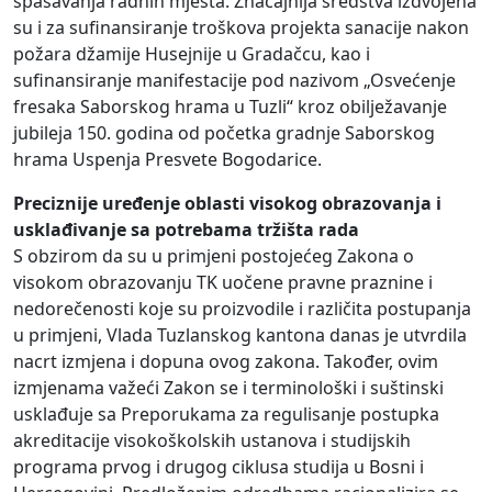
spašavanja radnih mjesta. Značajnija sredstva izdvojena
su i za sufinansiranje troškova projekta sanacije nakon
požara džamije Husejnije u Gradačcu, kao i
sufinansiranje manifestacije pod nazivom „Osvećenje
fresaka Saborskog hrama u Tuzli“ kroz obilježavanje
jubileja 150. godina od početka gradnje Saborskog
hrama Uspenja Presvete Bogodarice.
Preciznije uređenje oblasti visokog obrazovanja i
usklađivanje sa potrebama tržišta rada
S obzirom da su u primjeni postojećeg Zakona o
visokom obrazovanju TK uočene pravne praznine i
nedorečenosti koje su proizvodile i različita postupanja
u primjeni, Vlada Tuzlanskog kantona danas je utvrdila
nacrt izmjena i dopuna ovog zakona. Također, ovim
izmjenama važeći Zakon se i terminološki i suštinski
usklađuje sa Preporukama za regulisanje postupka
akreditacije visokoškolskih ustanova i studijskih
programa prvog i drugog ciklusa studija u Bosni i