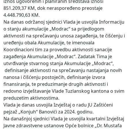
iznos ugovorenih i planiranih sredstava iznosi
851.209,37 KM, dok neraspoređeno preostaje
4.448.790,63 KM.
Na danas održanoj sjednici Vlada je usvojila Informaciju
o stanju akumulacije „Modrac“ sa prijedlogom
aktivnosti na sprečavanju unosa zagađenja, te čišćenju i
uređenju obala Akumulacije, te imenovala
Koordinacioni tim za provedbu aktivnosti sanacije
zagađenja Akumulacije „Modrac“. Zadatak Tima je
utvrđivanje stvarnog stanja Akumulacije „Modrac“,
definisanje aktivnosti na sprečavanju nastajanja novih
nanosa i čišćenju postojećih, definisanje izvora
finansiranja, te preduzimanje drugih aktivnosti i
redovno izvještavanje Vlade Tuzlanskog kantona o svim
preduzetim aktivnostima.
Vlada je danas usvojila Izvještaj o radu JU Zaštićeni
pejzaž „Konjuh“ Banovići za 2024. godinu.
Na današnjoj sjednici Vlada je usvojila kvartalni Izvještaj
Javne zdravstvene ustanove Opće bolnice „Dr. Mustafa