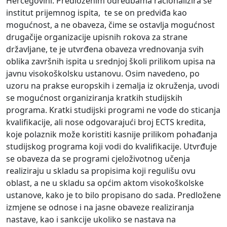
Hercegovini. Predloženim odredbama racionalizira se
institut prijemnog ispita, te se on predviđa kao
mogućnost, a ne obaveza, čime se ostavlja mogućnost
drugačije organizacije upisnih rokova za strane
državljane, te je utvrđena obaveza vrednovanja svih
oblika završnih ispita u srednjoj školi prilikom upisa na
javnu visokoškolsku ustanovu. Osim navedeno, po
uzoru na prakse europskih i zemalja iz okruženja, uvodi
se mogućnost organiziranja kratkih studijskih
programa. Kratki studijski programi ne vode do sticanja
kvalifikacije, ali nose odgovarajući broj ECTS kredita,
koje polaznik može koristiti kasnije prilikom pohađanja
studijskog programa koji vodi do kvalifikacije. Utvrđuje
se obaveza da se programi cjeloživotnog učenja
realiziraju u skladu sa propisima koji regulišu ovu
oblast, a ne u skladu sa općim aktom visokoškolske
ustanove, kako je to bilo propisano do sada. Predložene
izmjene se odnose i na jasne obaveze realiziranja
nastave, kao i sankcije ukoliko se nastava na