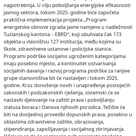
najpotrebnija. U cilju poboljšanja energijske efikasnosti
javnog sektora, tokom 2025. godine biće započeta
praktična implementacija projekta „Program
energetske obnove zgrada javne namjene u nadležnosti
Tuzlanskog kantona – EBRD“, koji obuhvata čak 173
objekta u vlasništvu 127 institucija, među kojima su
škole, zdravstvene ustanove i policijske stanice.
Programi podrške socijalno ugroženim kategorijama
imaju posebno mjesto, a kontinuitet ostvarivanja
socijalnih davanja i razvoj programa podrške za ranjive
grupe stanovništva bit će nastavljen i tokom 2025.
godine. Kroz donošenje novih i unapređenje postojećih
zakonskih i podzakonskih rješenja, sistemski će se
nastaviti djelovanje na zaštiti prava i poboljšanju
statusa boraca i članova njihovih porodica. Težište će
biti na dosljednoj provedbi dopunskih prava, posebno u
oblastima zdravstvene zaštite, obrazovanja,
stipendiranja, zapošljavanja i socijalnog zbrinjavanja.