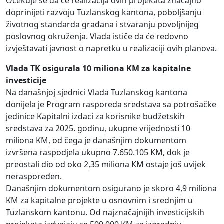
Očekuje se da će realizacija ovih projekata značajno
doprinijeti razvoju Tuzlanskog kantona, poboljšanju
životnog standarda građana i stvaranju povoljnijeg
poslovnog okruženja. Vlada ističe da će redovno
izvještavati javnost o napretku u realizaciji ovih planova.
Vlada TK osigurala 10 miliona KM za kapitalne
investicije
Na današnjoj sjednici Vlada Tuzlanskog kantona
donijela je Program rasporeda sredstava sa potrošačke
jedinice Kapitalni izdaci za korisnike budžetskih
sredstava za 2025. godinu, ukupne vrijednosti 10
miliona KM, od čega je današnjim dokumentom
izvršena raspodjela ukupno 7.650.105 KM, dok je
preostali dio od oko 2,35 miliona KM ostaje još uvijek
neraspoređen.
Današnjim dokumentom osigurano je skoro 4,9 miliona
KM za kapitalne projekte u osnovnim i srednjim u
Tuzlanskom kantonu. Od najznačajnijih investicijskih