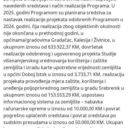
navedenih sredstava i način realizacije Programa. U
2025. godini Programom su planirana sredstva za
nastavak realizacije projekata odobrenih Programom u
2024. godini, čija realizacija zbog objektivnih okolnosti
nije okončana u prethodnoj godini, u
općinama/gradovima Gradačac, Kalesija i Živinice, u
ukupnom iznosu od 633.922,37 KM, dovršetak
realizacije odobrenog i ugovorenog projekta Studije
višenamjenskog vrednovanja korištenja i zaštite
zemljišta i izradu karte upotrebne vrijednosti zemljišta
u općini Doboj Istok u iznosu od 3.733,71 KM, realizaciju
projekata provođenja mjera zaštite, korištenja i
uređenja poljoprivrednog zemljišta u gradu Srebrenik u
ukupnom iznosu od 153.553,29 KM, uspostavu
informacionog sistema za zemljište – nabavka
računarske opreme u iznosu od 10.000,00 KM i povrat
pogrešno uplaćenih sredstava i povrat sredstava po
sudskim presudama u iznosu od 50.000,00 KM. Ukupan