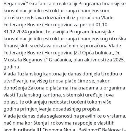
Beganović“ Gračanica o realizaciji Programa finansijske
konsolidacije i/ili restrukturiranja i namjenskom
utrošku sredstava doznačenih iz proračuna Vlade
Federacije Bosne i Hercegovine za period 01.10-
31.12.2024.godine, te usvojila Program finansijske
konsolidacije i/ili restrukturiranja i namjenskog utroška
finansijskih sredstava doznačenih iz proračuna Vlade
Federacije Bosne i Hercegovine JZU Opća bolnica „Dr.
Mustafa Beganović“ Gračanica, plan aktivnosti za 2025.
godinu.
Vlada Tuzlanskog kantona je danas donijela Uredbu o
utvrđivanju najvišeg iznosa plaće čime se, nakon
donošenja Zakona o plaćama i naknadama u organima
vlasti Tuzlanskog kantona, sistemski uređuje i ova
oblast, te otklanjaju nedostaci uočeni tokom više
godina primjenjivanja dosadašnjeg propisa.
Vlada je danas dala saglasnosti na pravilnike o vrstama,
načinima korištenja i rokovima raspodjele vlastitih
javnih prihoda JU Osnovna škola „Bašigovci“ Bašigovci –