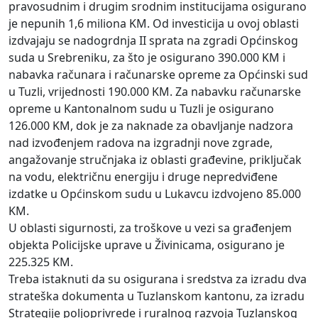
pravosudnim i drugim srodnim institucijama osigurano
je nepunih 1,6 miliona KM. Od investicija u ovoj oblasti
izdvajaju se nadogrdnja II sprata na zgradi Općinskog
suda u Srebreniku, za što je osigurano 390.000 KM i
nabavka računara i računarske opreme za Općinski sud
u Tuzli, vrijednosti 190.000 KM. Za nabavku računarske
opreme u Kantonalnom sudu u Tuzli je osigurano
126.000 KM, dok je za naknade za obavljanje nadzora
nad izvođenjem radova na izgradnji nove zgrade,
angažovanje stručnjaka iz oblasti građevine, priključak
na vodu, električnu energiju i druge nepredviđene
izdatke u Općinskom sudu u Lukavcu izdvojeno 85.000
KM.
U oblasti sigurnosti, za troškove u vezi sa građenjem
objekta Policijske uprave u Živinicama, osigurano je
225.325 KM.
Treba istaknuti da su osigurana i sredstva za izradu dva
strateška dokumenta u Tuzlanskom kantonu, za izradu
Strategije poljoprivrede i ruralnog razvoja Tuzlanskog