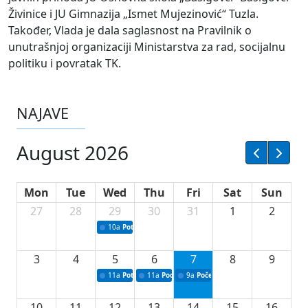
Živinice i JU Gimnazija „Ismet Mujezinović“ Tuzla.
Također, Vlada je dala saglasnost na Pravilnik o
unutrašnjoj organizaciji Ministarstva za rad, socijalnu
politiku i povratak TK.
NAJAVE
August 2026
Mon
Tue
Wed
Thu
Fri
Sat
Sun
27
28
29
30
31
1
2
10a
Potpisivanje ugovora sa neprofitnim organizacijama
3
4
5
6
7
8
9
11a
Potpisivanje ugovora o stipendijama za srednjoškolce
11a
Podrška razvoju vodne infrastrukture u Tu
9a
Početak izgradnje nove fiskultur
10
11
12
13
14
15
16