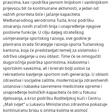
pravcima, kao i podrška javnom linijskom i vanlinijskom
prijevozu bit će kontinuirane aktivnosti, a jedan od
važnih prioriteta biće i jačanje kapaciteta
Međunarodnog aerodroma Tuzla, kroz podršku
otvaranju novih zračnih linija i unapređenje njegove
poslovne funkcije. U cilju daljeg strateškog
usmjeravanja sportskog razvoja, ove godine je
planirana izrada Strategije razvoja sporta Tuzlanskog
kantona, koja će predstavljati temelj za sistemsko i
održivo ulaganje u ovu oblast. Time će se omogućiti
dugoročnija podrška sportistima, klubovima i
sportskim savezima, ali i kreirati bolji uslovi za
rekreativno bavljenje sportom svih generacija. U oblasti
zdravstva i socijalne zaštite, modernizacija zdravstvenih
ustanova i nabavka savremene medicinske opreme i
unapređenje bolničkih kapaciteta će biti u fokusu
djelovanja, a kroz podršku Roditeljskoj kući i Centru
„Mali svijet“ u Lukavcu Ministarstvo zdravstva pokazuje
kontinuiranu brigu o onima kojima je pomoć