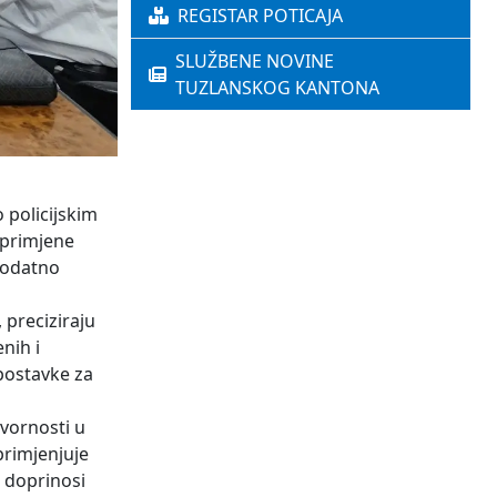
REGISTAR POTICAJA
SLUŽBENE NOVINE
TUZLANSKOG KANTONA
 policijskim
 primjene
dodatno
 preciziraju
nih i
tpostavke za
vornosti u
primjenjuje
e doprinosi