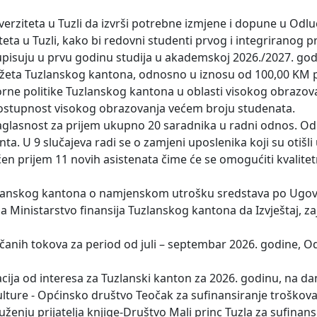
erziteta u Tuzli da izvrši potrebne izmjene i dopune u Odlu
iteta u Tuzli, kako bi redovni studenti prvog i integriranog 
a upisuju u prvu godinu studija u akademskoj 2026./2027. godi
 Budžeta Tuzlanskog kantona, odnosno u iznosu od 100,00 KM
ne politike Tuzlanskog kantona u oblasti visokog obrazov
 dostupnost visokog obrazovanja većem broju studenata.
 saglasnost za prijem ukupno 20 saradnika u radni odnos. Od 
ta. U 9 slučajeva radi se o zamjeni uposlenika koji su otišli u
en prijem 11 novih asistenata čime će se omogućiti kvalitet
 Tuzlanskog kantona o namjenskom utrošku sredstava po Ugov
la Ministarstvo finansija Tuzlanskog kantona da Izvještaj, z
čanih tokova za period od juli – septembar 2026. godine, O
a od interesa za Tuzlanski kanton za 2026. godinu, na da
kulture - Općinsko društvo Teočak za sufinansiranje troškov
uženju prijatelja knjige-Društvo Mali princ Tuzla za sufinans