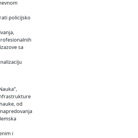
odnevnom
ati policijsko
ivanja,
profesionalnih
izazove sa
nalizaciju
„Nauka“,
nfrastrukture
 nauke, od
g napredovanja
ademska
enim i