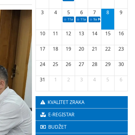
3
4
5
6
7
8
9
11a
Potpisivanje ugovora o stipendijama za 
11a
Podrška razvoju vodne infrastr
9a
Početak izgradnje nove f
10
11
12
13
14
15
16
17
18
19
20
21
22
23
24
25
26
27
28
29
30
31
1
2
3
4
5
6
KVALITET ZRAKA
E-REGISTAR
BUDŽET