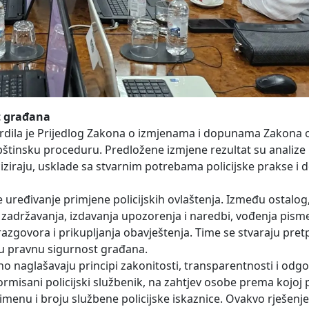
st građana
rdila je Prijedlog Zakona o izmjenama i dopunama Zakona o
pštinsku proceduru. Predložene izmjene rezultat su analize
ziraju, usklade sa stvarnim potrebama policijske prakse i 
e uređivanje primjene policijskih ovlaštenja. Između ostalog,
a i zadržavanja, izdavanja upozorenja i naredbi, vođenja pisme
razgovora i prikupljanja obavještenja. Time se stvaraju pre
eću pravnu sigurnost građana.
 naglašavaju principi zakonitosti, transparentnosti i odgo
ormisani policijski službenik, na zahtjev osobe prema kojoj 
zimenu i broju službene policijske iskaznice. Ovakvo rješenj