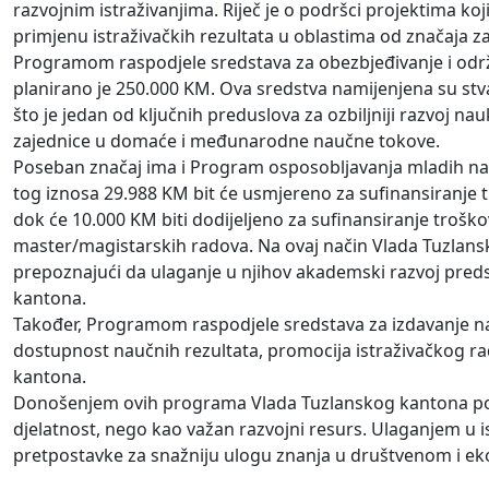
razvojnim istraživanjima. Riječ je o podršci projektima koji
primjenu istraživačkih rezultata u oblastima od značaja z
Programom raspodjele sredstava za obezbjeđivanje i održ
planirano je 250.000 KM. Ova sredstva namijenjena su stvara
što je jedan od ključnih preduslova za ozbiljniji razvoj n
zajednice u domaće i međunarodne naučne tokove.
Poseban značaj ima i Program osposobljavanja mladih nad
tog iznosa 29.988 KM bit će usmjereno za sufinansiranje t
dok će 10.000 KM biti dodijeljeno za sufinansiranje trošk
master/magistarskih radova. Na ovaj način Vlada Tuzlan
prepoznajući da ulaganje u njihov akademski razvoj predsta
kantona.
Također, Programom raspodjele sredstava za izdavanje nau
dostupnost naučnih rezultata, promocija istraživačkog rad
kantona.
Donošenjem ovih programa Vlada Tuzlanskog kantona po
djelatnost, nego kao važan razvojni resurs. Ulaganjem u i
pretpostavke za snažniju ulogu znanja u društvenom i 