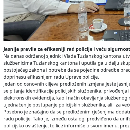
Jasnija pravila za efikasniji rad policije i veću sigurno
Na danas održanoj sjednici Vlada Tuzlanskog kantona utv
službenicima Tuzlanskog kantona i uputila ga u dalju sku
postojećeg zakona i potrebe da se pojedine odredbe preci
doprinesu efikasnijem radu Uprave policije.
Jedan od osnovnih ciljeva predloženih izmjena jeste jasnij
se pitanja identifikacije policijskih službenika, privođenj
elektronskih evidencija, kao i način obavljanja službenog 
ujednačenije postupanje policijskih službenika, ali i za v
Posebno je značajno da se predloženim rješenjima dodatno
radu policije. Tako je, između ostalog, predviđeno da unif
policijsko ovlaštenje, to lice informiše o svom imenu, pre