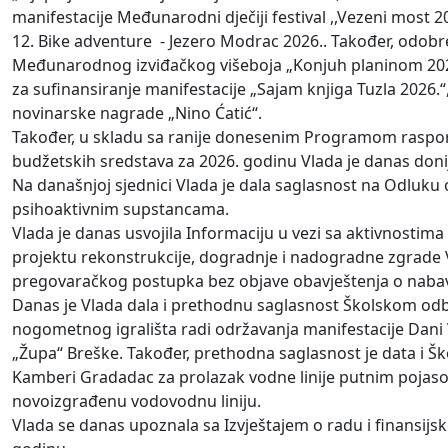
manifestacije Međunarodni dječiji festival ,,Vezeni most 
12. Bike adventure - Jezero Modrac 2026.. Također, odobr
Međunarodnog izviđačkog višeboja „Konjuh planinom 2026
za sufinansiranje manifestacije „Sajam knjiga Tuzla 2026.“
novinarske nagrade „Nino Ćatić“.
Također, u skladu sa ranije donesenim Programom raspored
budžetskih sredstava za 2026. godinu Vlada je danas donij
Na današnjoj sjednici Vlada je dala saglasnost na Odluku o
psihoaktivnim supstancama.
Vlada je danas usvojila Informaciju u vezi sa aktivnos
projektu rekonstrukcije, dogradnje i nadogradne zgrade V
pregovaračkog postupka bez objave obavještenja o nabav
Danas je Vlada dala i prethodnu saglasnost Školskom odb
nogometnog igrališta radi održavanja manifestacije Dani
„Župa“ Breške. Također, prethodna saglasnost je data i 
Kamberi Gradadac za prolazak vodne linije putnim pojaso
novoizgrađenu vodovodnu liniju.
Vlada se danas upoznala sa Izvještajem o radu i finansij