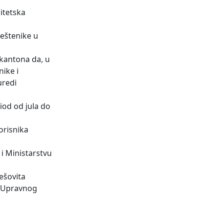
itetska
ještenike u
 kantona da, u
ike i
uredi
iod od jula do
orisnika
i Ministarstvu
ešovita
g Upravnog