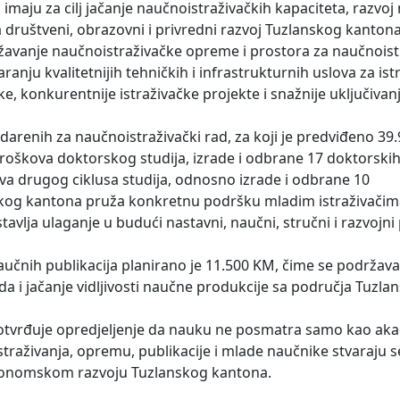
 imaju za cilj jačanje naučnoistraživačkih kapaciteta, razvoj 
a društveni, obrazovni i privredni razvoj Tuzlanskog kantona
avanje naučnoistraživačke opreme i prostora za naučnoist
nju kvalitetnijih tehničkih i infrastrukturnih uslova za istr
auke, konkurentnije istraživačke projekte i snažnije uključiv
arenih za naučnoistraživački rad, za koji je predviđeno 39
roškova doktorskog studija, izrade i odbrane 17 doktorskih 
ova drugog ciklusa studija, odnosno izrade i odbrane 10
skog kantona pruža konkretnu podršku mladim istraživačim
vlja ulaganje u budući nastavni, naučni, stručni i razvojni 
čnih publikacija planirano je 11.500 KM, čime se podržava o
a i jačanje vidljivosti naučne produkcije sa područja Tuzla
tvrđuje opredjeljenje da nauku ne posmatra samo kao a
straživanja, opremu, publikacije i mlade naučnike stvaraju s
ekonomskom razvoju Tuzlanskog kantona.