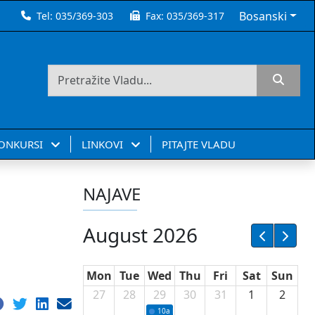
Bosanski
Tel:
035/369-303
Fax:
035/369-317
KONKURSI
LINKOVI
PITAJTE VLADU
NAJAVE
August 2026
Mon
Tue
Wed
Thu
Fri
Sat
Sun
27
28
29
30
31
1
2
10a
Potpisivanje ugovora sa neprofitnim or