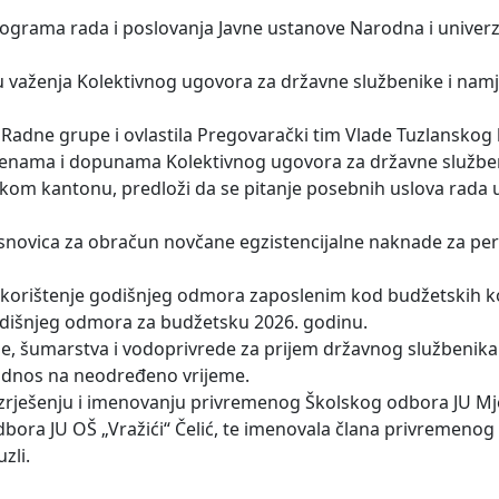
rograma rada i poslovanja Javne ustanove Narodna i univerz
u važenja Kolektivnog ugovora za državne službenike i nam
 Radne grupe i ovlastila Pregovarački tim Vlade Tuzlanskog
jenama i dopunama Kolektivnog ugovora za državne služben
kom kantonu, predloži da se pitanje posebnih uslova rada 
snovica za obračun novčane egzistencijalne naknade za per
 za korištenje godišnjeg odmora zaposlenim kod budžetskih k
odišnjeg odmora za budžetsku 2026. godinu.
de, šumarstva i vodoprivrede za prijem državnog službenika 
 odnos na neodređeno vrijeme.
 razrješenju i imenovanju privremenog Školskog odbora JU Mj
dbora JU OŠ „Vražići“ Čelić, te imenovala člana privremeno
zli.