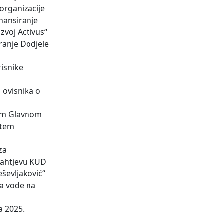
 organizacije
inansiranje
zvoj Activus“
iranje Dodjele
risnike
u ovisnika o
nom Glavnom
utem
za
 zahtjevu KUD
ševljaković“
ka vode na
a 2025.