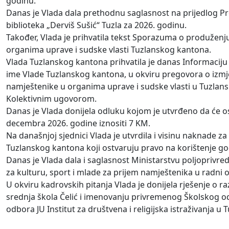
godinu.
Danas je Vlada dala prethodnu saglasnost na prijedlog P
biblioteka „Derviš Sušić“ Tuzla za 2026. godinu.
Također, Vlada je prihvatila tekst Sporazuma o produženj
organima uprave i sudske vlasti Tuzlanskog kantona.
Vlada Tuzlanskog kantona prihvatila je danas Informaciju
ime Vlade Tuzlanskog kantona, u okviru pregovora o izm
namještenike u organima uprave i sudske vlasti u Tuzlans
Kolektivnim ugovorom.
Danas je Vlada donijela odluku kojom je utvrđeno da će o
decembra 2026. godine iznositi 7 KM.
Na današnjoj sjednici Vlada je utvrdila i visinu naknade
Tuzlanskog kantona koji ostvaruju pravo na korištenje g
Danas je Vlada dala i saglasnost Ministarstvu poljoprivre
za kulturu, sport i mlade za prijem namještenika u radni
U okviru kadrovskih pitanja Vlada je donijela rješenje o
srednja škola Čelić i imenovanju privremenog Školskog o
odbora JU Institut za društvena i religijska istraživanja u Tu