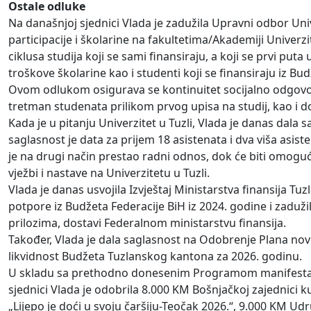
Ostale odluke
Na današnjoj sjednici Vlada je zadužila Upravni odbor Univ
participacije i školarine na fakultetima/Akademiji Univerz
ciklusa studija koji se sami finansiraju, a koji se prvi put
troškove školarine kao i studenti koji se finansiraju iz
Ovom odlukom osigurava se kontinuitet socijalno odgovor
tretman studenata prilikom prvog upisa na studij, kao i
Kada je u pitanju Univerzitet u Tuzli, Vlada je danas dala
saglasnost je data za prijem 18 asistenata i dva viša asisten
je na drugi način prestao radni odnos, dok će biti omoguć
vježbi i nastave na Univerzitetu u Tuzli.
Vlada je danas usvojila Izvještaj Ministarstva finansija
potpore iz Budžeta Federacije BiH iz 2024. godine i zaduži
prilozima, dostavi Federalnom ministarstvu finansija.
Također, Vlada je dala saglasnost na Odobrenje Plana nov
likvidnost Budžeta Tuzlanskog kantona za 2026. godinu.
U skladu sa prethodno donesenim Programom manifestacij
sjednici Vlada je odobrila 8.000 KM Bošnjačkoj zajednici 
„Lijepo je doći u svoju čaršiju-Teočak 2026.“, 9.000 KM Udr