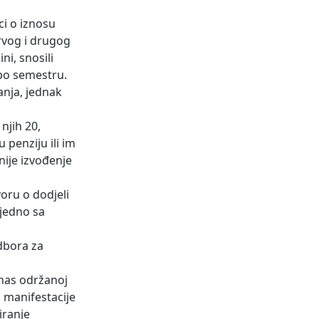
ci o iznosu
prvog i drugog
ni, snosili
 po semestru.
anja, jednak
njih 20,
 penziju ili im
nije izvođenje
oru o dodjeli
ajedno sa
dbora za
nas održanoj
a manifestacije
iranje