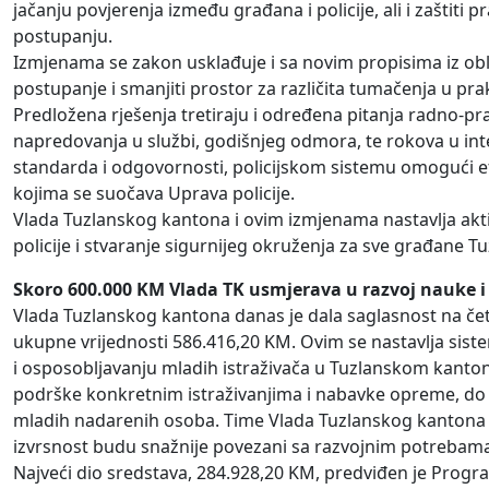
jačanju povjerenja između građana i policije, ali i zaštit
postupanju.
Izmjenama se zakon usklađuje i sa novim propisima iz oblas
postupanje i smanjiti prostor za različita tumačenja u prak
Predložena rješenja tretiraju i određena pitanja radno-pr
napredovanja u službi, godišnjeg odmora, te rokova u inte
standarda i odgovornosti, policijskom sistemu omogući ef
kojima se suočava Uprava policije.
Vlada Tuzlanskog kantona i ovim izmjenama nastavlja akti
policije i stvaranje sigurnijeg okruženja za sve građane 
Skoro 600.000 KM Vlada TK usmjerava u razvoj nauke i
Vlada Tuzlanskog kantona danas je dala saglasnost na čet
ukupne vrijednosti 586.416,20 KM. Ovim se nastavlja sis
i osposobljavanju mladih istraživača u Tuzlanskom kanto
podrške konkretnim istraživanjima i nabavke opreme, do 
mladih nadarenih osoba. Time Vlada Tuzlanskog kantona n
izvrsnost budu snažnije povezani sa razvojnim potrebam
Najveći dio sredstava, 284.928,20 KM, predviđen je Prog