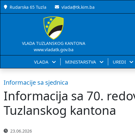
Rudarska 65 Tuzla
vlada@tk.kim.ba
VLADA TUZLANSKOG KANTONA
www.vladatk.gov.ba
VLADA
MINISTARSTVA
UREDI
Informacije sa sjednica
Informacija sa 70. redo
Tuzlanskog kantona
23.06.2026