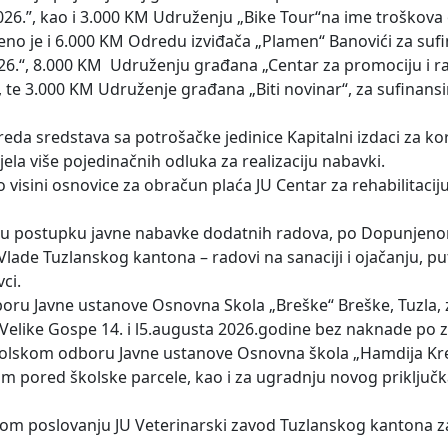
2026.”, kao i 3.000 KM Udruženju „Bike Tour“na ime troškova
eno je i 6.000 KM Odredu izviđača „Plamen“ Banovići za suf
.“, 8.000 KM Udruženju građana „Centar za promociju i ra
, te 3.000 KM Udruženje građana „Biti novinar“, za sufinans
a sredstava sa potrošačke jedinice Kapitalni izdaci za ko
ela više pojedinačnih odluka za realizaciju nabavki.
 visini osnovice za obračun plaća JU Centar za rehabilitacij
tima u postupku javne nabavke dodatnih radova, po Dopunje
lade Tuzlanskog kantona – radovi na sanaciji i ojačanju, p
ci.
oru Javne ustanove Osnovna Skola „Breške“ Breške, Tuzla, 
 Velike Gospe 14. i l5.augusta 2026.godine bez naknade po
Školskom odboru Javne ustanove Osnovna škola „Hamdija Kre
m pored školske parcele, kao i za ugradnju novog priključ
skom poslovanju JU Veterinarski zavod Tuzlanskog kantona z