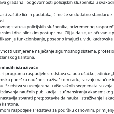
i prava građana i odgovornosti policijskih službenika u svak
ti zaštite ličnih podataka, čime će se dodatno standardizir
si.
avnog statusa policijskih službenika, privremenog raspoređ
rnim i disciplinskim postupcima. Cilj je da se, uz očuvanje 
ikasnije funkcionisanje, posebno imajući u vidu kadrovske 
vnosti usmjerene na jačanje sigurnosnog sistema, profesio
Tuzlanskog kantona.
 mladih istraživača
iri programa raspodjele sredstava sa potrošačke jedinice 
temska podrška naučnoistraživačkom radu, razvoju naučne i
nu. Sredstva su usmjerena u više važnih segmenata razvoja
izdavanja naučnih publikacija i sufinansiranja akademsko
astavlja stvarati pretpostavke da nauka, istraživanje i ak
a kantona.
ramom raspodjele sredstava za podršku osnovnim, primijenj