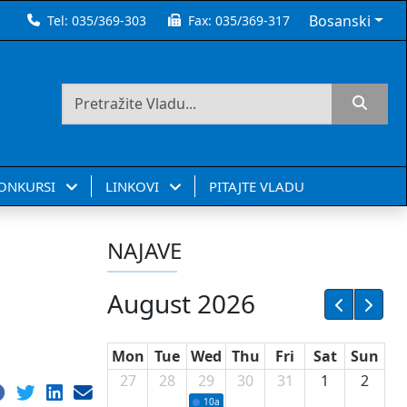
Bosanski
Tel:
035/369-303
Fax:
035/369-317
KONKURSI
LINKOVI
PITAJTE VLADU
NAJAVE
August 2026
Mon
Tue
Wed
Thu
Fri
Sat
Sun
27
28
29
30
31
1
2
10a
Potpisivanje ugovora sa neprofitnim or