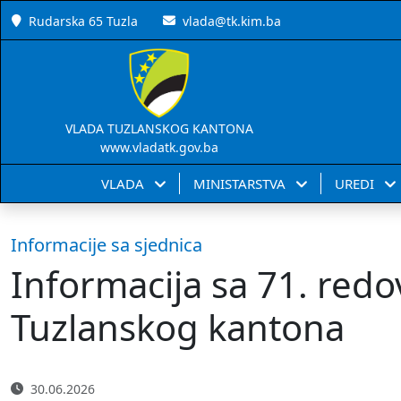
Rudarska 65 Tuzla
vlada@tk.kim.ba
VLADA TUZLANSKOG KANTONA
www.vladatk.gov.ba
VLADA
MINISTARSTVA
UREDI
Informacije sa sjednica
Informacija sa 71. redo
Tuzlanskog kantona
30.06.2026