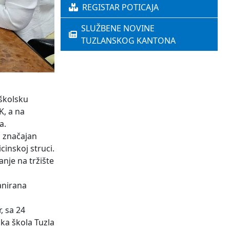
REGISTAR POTICAJA
SLUŽBENE NOVINE
TUZLANSKOG KANTONA
 školsku
K, a na
a.
a značajan
inskoj struci.
nje na tržište
anirana
, sa 24
ka škola Tuzla