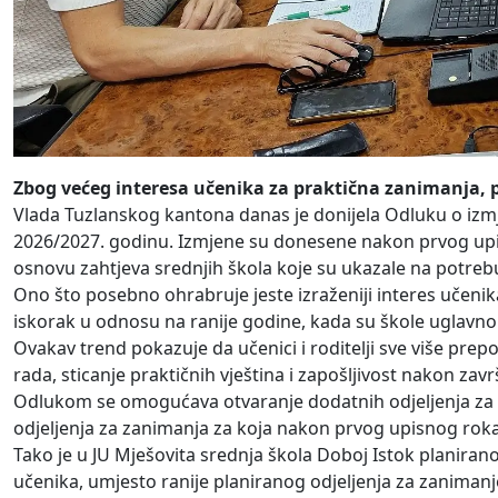
Zbog većeg interesa učenika za praktična zanimanja, p
Vlada Tuzlanskog kantona danas je donijela Odluku o izmj
2026/2027. godinu. Izmjene su donesene nakon prvog upis
osnovu zahtjeva srednjih škola koje su ukazale na potreb
Ono što posebno ohrabruje jeste izraženiji interes učenik
iskorak u odnosu na ranije godine, kada su škole uglavno
Ovakav trend pokazuje da učenici i roditelji sve više pre
rada, sticanje praktičnih vještina i zapošljivost nakon zav
Odlukom se omogućava otvaranje dodatnih odjeljenja za za
odjeljenja za zanimanja za koja nakon prvog upisnog roka n
Tako je u JU Mješovita srednja škola Doboj Istok planiran
učenika, umjesto ranije planiranog odjeljenja za zanimanj