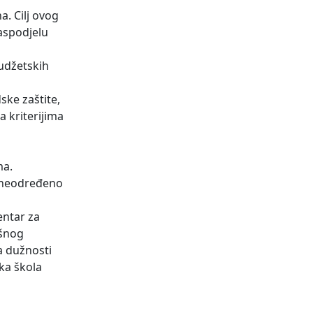
. Cilj ovog
aspodjelu
udžetskih
ske zaštite,
a kriterijima
ma.
a neodređeno
entar za
ršnog
a dužnosti
ka škola