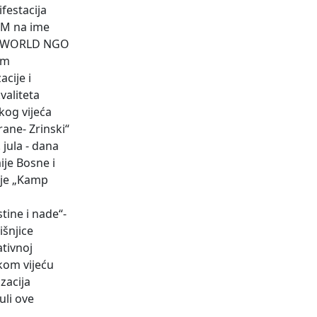
ifestacija
 KM na ime
ja (WORLD NGO
am
cije i
valiteta
kog vijeća
ane- Zrinski“
jula - dana
ije Bosne i
ije „Kamp
tine i nade“-
išnjice
ativnoj
skom vijeću
zacija
uli ove