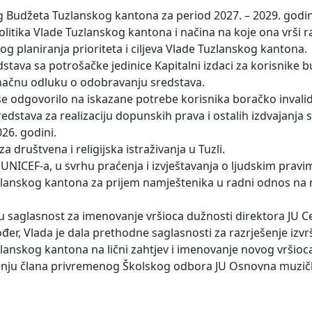
g Budžeta Tuzlanskog kantona za period 2027. – 2029. godina
litika Vlade Tuzlanskog kantona i načina na koje ona vrši r
og planiranja prioriteta i ciljeva Vlade Tuzlanskog kantona.
ava sa potrošačke jedinice Kapitalni izdaci za korisnike b
dinačnu odluku o odobravanju sredstava.
se odgovorilo na iskazane potrebe korisnika boračko invalid
dstava za realizaciju dopunskih prava i ostalih izdvajanja s
26. godini.
a društvena i religijska istraživanja u Tuzli.
NICEF-a, u svrhu praćenja i izvještavanja o ljudskim pravi
 Tuzlanskog kantona za prijem namještenika u radni odnos n
u saglasnost za imenovanje vršioca dužnosti direktora JU C
đer, Vlada je dala prethodne saglasnosti za razrješenje izv
uzlanskog kantona na lični zahtjev i imenovanje novog vršioc
rješenju člana privremenog Školskog odbora JU Osnovna muzič