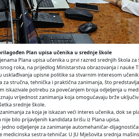
rilagođen Plan upisa učenika u srednje škole
enama Plana upisa učenika u prvi razred srednjih škola za
nog roka, na prijedlog Ministarstva obrazovanja i nauke T
u usklađivanja upisne politike sa stvarnim interesom učenik
a za stručna, tehnička i praktična zanimanja, što predstavlj
m iskazivale potrebu za povećanjem broja odjeljenja u medic
poznaju vrijednost zanimanja koja omogućavaju brže uključiva
ršetka srednje škole.
nimanja za koja je iskazan veći interes učenika, dok se pl
ije bilo prijavljenih kandidata brišu iz Plana upisa.
o jedno odjeljenje za zanimanje automehaničar-dijagnostičar
e medicinska sestra-tehničar. U JU Mješovita srednja mašins