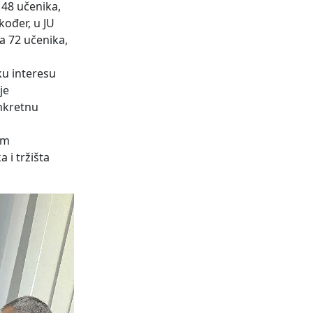
 48 učenika,
kođer, u JU
na 72 učenika,
ku interesu
je
onkretnu
im
 i tržišta