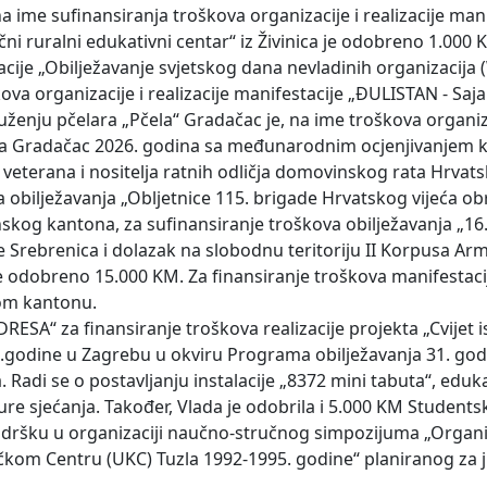
na ime sufinansiranja troškova organizacije i realizacije man
ični ruralni edukativni centar“ iz Živinica je odobreno 1.000
stacije „Obilježavanje svjetskog dana nevladinih organizaci
škova organizacije i realizacije manifestacije „ĐULISTAN - Saj
ženju pčelara „Pčela“ Gradačac je, na ime troškova organiza
tva Gradačac 2026. godina sa međunarodnim ocjenjivanjem k
terana i nositelja ratnih odličja domovinskog rata Hrvats
 obilježavanja „Obljetnice 115. brigade Hrvatskog vijeća obr
skog kantona, za sufinansiranje troškova obilježavanja „16. 
ve Srebrenica i dolazak na slobodnu teritoriju II Korpusa Arm
 je odobreno 15.000 KM. Za finansiranje troškova manifestac
kom kantonu.
SA“ za finansiranje troškova realizacije projekta „Cvijet is
26.godine u Zagrebu u okviru Programa obilježavanja 31. god
adi se o postavljanju instalacije „8372 mini tabuta“, eduk
lture sjećanja. Također, Vlada je odobrila i 5.000 KM Student
podršku u organizaciji naučno-stručnog simpozijuma „Organi
ničkom Centru (UKC) Tuzla 1992-1995. godine“ planiranog za j