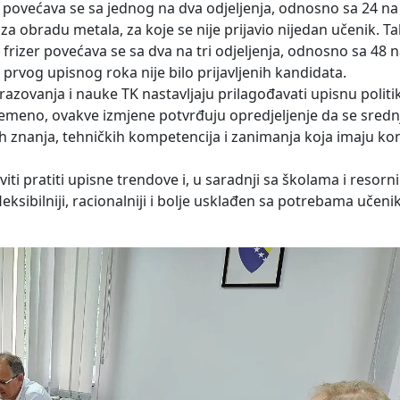
 povećava se sa jednog na dva odjeljenja, odnosno sa 24 na
 obradu metala, za koje se nije prijavio nijedan učenik. Ta
 frizer povećava se sa dva na tri odjeljenja, odnosno sa 48 
 prvog upisnog roka nije bilo prijavljenih kandidata.
azovanja i nauke TK nastavljaju prilagođavati upisnu politi
vremeno, ovakve izmjene potvrđuju opredjeljenje da se sredn
h znanja, tehničkih kompetencija i zanimanja koja imaju k
i pratiti upisne trendove i, u saradnji sa školama i resorn
sibilniji, racionalniji i bolje usklađen sa potrebama učenika