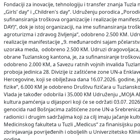
Fondaciji za inovacije, tehnologiju i transfer znanja Tuzla 
„Girls’ day“ i „Children's day“. Udruženju porodica „Porod
sufinansiranja troškova organizacije i realizacije manife
DAY)“, dok je istoj organizaciji, na ime sufinansiranja tro
agroturizma i zdravog življenja“, odobreno 2.500 KM. Udru
realizacije manifestacije „9. međunarodni sajam pčelars
uzoraka meda, odobreno 2.500 KM. Udruzi dragovoljaca, ve
obrane Tuzlanskog kantona, je, za sufinansiranje troškova
odobreno 2.000 KM, a Savezu ratnih vojnih invalida Tuzlan
proboja jedinica 28. Divizije iz zaštićene zone UN-a Enkla
Hercegovine, koji se obilježava dana 16.07.2026. godine,
fizike“, 6.000 KM je odobreno Društvu fizičara u Tuzlans
Vlada je također odobrila i 35.000 KM Udruženju „MOJA ADRE
kultura pamćenja u dijaspori koji će se održati 03.07. 20
genocida nad Bošnjacima zaštićene zone UN-a Srebrenica. R
radionici i drugim sadržajima koji za cilj imaju jačanje ku
Medicinskog fakulteta u Tuzli „Medicus“ za finanisijsku 
zbrinjavanja povrijeđenih i oboljelih u Univerzitetsko Kli
godine.