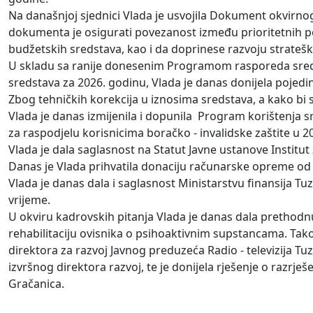
Na današnjoj sjednici Vlada je usvojila Dokument okvirno
dokumenta je osigurati povezanost između prioritetnih po
budžetskih sredstava, kao i da doprinese razvoju stratešk
U skladu sa ranije donesenim Programom rasporeda sredst
sredstava za 2026. godinu, Vlada je danas donijela poje
Zbog tehničkih korekcija u iznosima sredstava, a kako bi 
Vlada je danas izmijenila i dopunila Program korištenja sre
za raspodjelu korisnicima boračko - invalidske zaštite u 20
Vlada je dala saglasnost na Statut Javne ustanove Institut z
Danas je Vlada prihvatila donaciju računarske opreme od U
Vlada je danas dala i saglasnost Ministarstvu finansija
vrijeme.
U okviru kadrovskih pitanja Vlada je danas dala prethodn
rehabilitaciju ovisnika o psihoaktivnim supstancama. Tako
direktora za razvoj Javnog preduzeća Radio - televizija T
izvršnog direktora razvoj, te je donijela rješenje o raz
Gračanica.