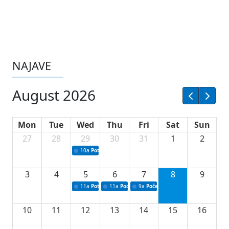
NAJAVE
August 2026
Mon
Tue
Wed
Thu
Fri
Sat
Sun
27
28
29
30
31
1
2
10a
Potpisivanje ugovora sa neprofitnim organizacijama
3
4
5
6
7
8
9
11a
Potpisivanje ugovora o stipendijama za srednjoškolce
11a
Podrška razvoju vodne infrastrukture u Tu
9a
Početak izgradnje nove fiskultur
10
11
12
13
14
15
16