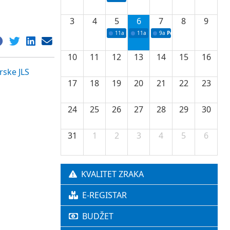
3
4
5
6
7
8
9
11a
Potpisivanje ugovora o stipendijama za 
11a
Podrška razvoju vodne infrastr
9a
Početak izgradnje nove f
10
11
12
13
14
15
16
rske JLS
17
18
19
20
21
22
23
24
25
26
27
28
29
30
31
1
2
3
4
5
6
KVALITET ZRAKA
E-REGISTAR
BUDŽET