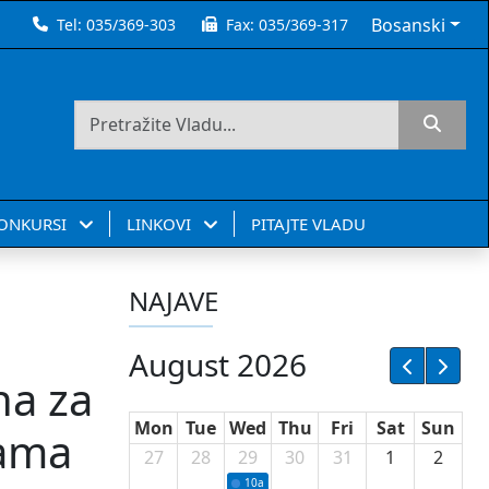
Bosanski
Tel:
035/369-303
Fax:
035/369-317
KONKURSI
LINKOVI
PITAJTE VLADU
NAJAVE
August 2026
na za
Mon
Tue
Wed
Thu
Fri
Sat
Sun
cama
27
28
29
30
31
1
2
10a
Potpisivanje ugovora sa neprofitnim or