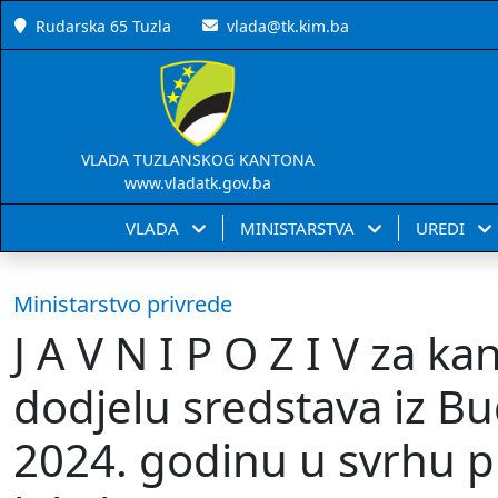
Rudarska 65 Tuzla
vlada@tk.kim.ba
VLADA TUZLANSKOG KANTONA
www.vladatk.gov.ba
VLADA
MINISTARSTVA
UREDI
Ministarstvo privrede
J A V N I P O Z I V za k
dodjelu sredstava iz B
2024. godinu u svrhu p