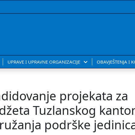
UPRAVE I UPRAVNE ORGANIZACIJE
OBAVJEŠTENJA I 
andidovanje projekata za
udžeta Tuzlanskog kanto
ružanja podrške jedini