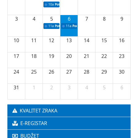
10a
Potpisivanje ugovora sa neprofitnim organizacijama
3
4
5
6
7
8
9
11a
Potpisivanje ugovora o stipendijama za srednjoškolce
11a
Podrška razvoju vodne infrastrukture u Tu
10
11
12
13
14
15
16
17
18
19
20
21
22
23
24
25
26
27
28
29
30
31
1
2
3
4
5
6
KVALITET ZRAKA
E-REGISTAR
BUDŽET