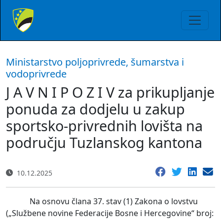
Ministarstvo poljoprivrede, šumarstva i
vodoprivrede
J A V N I P O Z I V za prikupljanje
ponuda za dodjelu u zakup
sportsko-privrednih lovišta na
području Tuzlanskog kantona
10.12.2025
Na osnovu člana 37. stav (1) Zakona o lovstvu
(„Službene novine Federacije Bosne i Hercegovine“ broj: