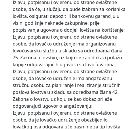
Izjavu, potpisanu i ovjerenu od strane ovlaštene
osobe, da će, u slučaju da bude izabran za korisnika
lovišta, osigurati depozit ili bankovnu garanciju u
visini godišnje naknade zakupnine, prije
potpisivanja ugovora o dodjeli lovišta na korištenje;
Izjavu, potpisanu i ovjerenu od strane ovlaštene
osobe, da lovačko udruženje ima organizovanu
lovočuvarsku službu u skladu sa odredbama člana
75. Zakona o lovstvu, uz koju se kao dokazi prilažu
kopije odgovarajućih ugovora sa lovočuvarima;
Izjavu, potpisanu i ovjerenu od strane ovlaštene
osobe, da lovačko udruženje ima angažovanu
stručnu osobu za planiranje i realiziranje stručnih
poslova lovstva u skladu sa odredbama člana 42.
Zakona o lovstvu uz koju se kao dokaz prilaže
odgovarajući ugovor o angažovanju;
Izjavu, potpisanu i ovjerenu od strane ovlaštene
osobe, da je lovačko udruženje obezbijedilo
lovačkog psa odgovarajuće pasmine za tip lovišta