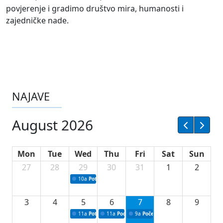
povjerenje i gradimo društvo mira, humanosti i
zajedničke nade.
NAJAVE
August 2026
Mon
Tue
Wed
Thu
Fri
Sat
Sun
27
28
29
30
31
1
2
10a
Potpisivanje ugovora sa neprofitnim organizacijama
3
4
5
6
7
8
9
11a
Potpisivanje ugovora o stipendijama za srednjoškolce
11a
Podrška razvoju vodne infrastrukture u Tu
9a
Početak izgradnje nove fiskultur