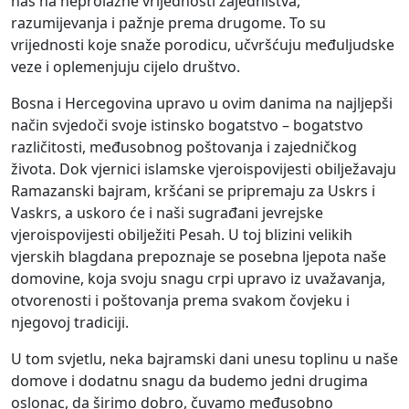
nas na neprolazne vrijednosti zajedništva,
razumijevanja i pažnje prema drugome. To su
vrijednosti koje snaže porodicu, učvršćuju međuljudske
veze i oplemenjuju cijelo društvo.
Bosna i Hercegovina upravo u ovim danima na najljepši
način svjedoči svoje istinsko bogatstvo – bogatstvo
različitosti, međusobnog poštovanja i zajedničkog
života. Dok vjernici islamske vjeroispovijesti obilježavaju
Ramazanski bajram, kršćani se pripremaju za Uskrs i
Vaskrs, a uskoro će i naši sugrađani jevrejske
vjeroispovijesti obilježiti Pesah. U toj blizini velikih
vjerskih blagdana prepoznaje se posebna ljepota naše
domovine, koja svoju snagu crpi upravo iz uvažavanja,
otvorenosti i poštovanja prema svakom čovjeku i
njegovoj tradiciji.
U tom svjetlu, neka bajramski dani unesu toplinu u naše
domove i dodatnu snagu da budemo jedni drugima
oslonac, da širimo dobro, čuvamo međusobno