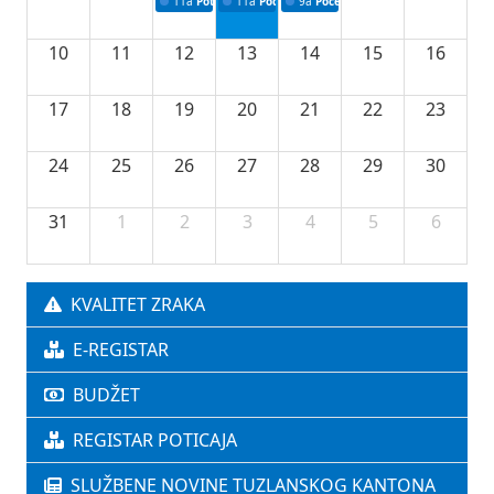
11a
Potpisivanje ugovora o stipendijama za srednjoškolce
11a
Podrška razvoju vodne infrastrukture u Tu
9a
Početak izgradnje nove fiskultur
10
11
12
13
14
15
16
17
18
19
20
21
22
23
24
25
26
27
28
29
30
31
1
2
3
4
5
6
KVALITET ZRAKA
E-REGISTAR
BUDŽET
REGISTAR POTICAJA
SLUŽBENE NOVINE TUZLANSKOG KANTONA