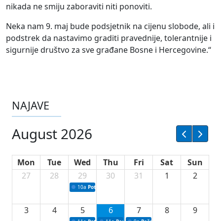
nikada ne smiju zaboraviti niti ponoviti.
Neka nam 9. maj bude podsjetnik na cijenu slobode, ali i
podstrek da nastavimo graditi pravednije, tolerantnije i
sigurnije društvo za sve građane Bosne i Hercegovine.“
NAJAVE
August 2026
Mon
Tue
Wed
Thu
Fri
Sat
Sun
27
28
29
30
31
1
2
10a
Potpisivanje ugovora sa neprofitnim organizacijama
3
4
5
6
7
8
9