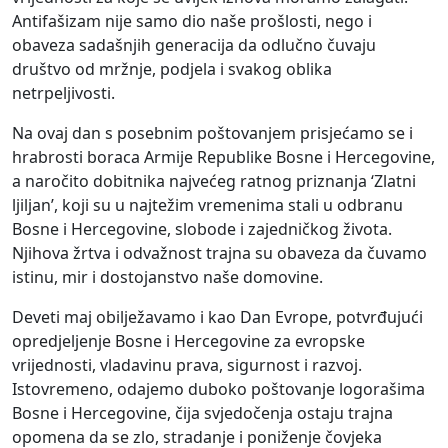
Antifašizam nije samo dio naše prošlosti, nego i
obaveza sadašnjih generacija da odlučno čuvaju
društvo od mržnje, podjela i svakog oblika
netrpeljivosti.
Na ovaj dan s posebnim poštovanjem prisjećamo se i
hrabrosti boraca Armije Republike Bosne i Hercegovine,
a naročito dobitnika najvećeg ratnog priznanja ‘Zlatni
ljiljan’, koji su u najtežim vremenima stali u odbranu
Bosne i Hercegovine, slobode i zajedničkog života.
Njihova žrtva i odvažnost trajna su obaveza da čuvamo
istinu, mir i dostojanstvo naše domovine.
Deveti maj obilježavamo i kao Dan Evrope, potvrđujući
opredjeljenje Bosne i Hercegovine za evropske
vrijednosti, vladavinu prava, sigurnost i razvoj.
Istovremeno, odajemo duboko poštovanje logorašima
Bosne i Hercegovine, čija svjedočenja ostaju trajna
opomena da se zlo, stradanje i poniženje čovjeka