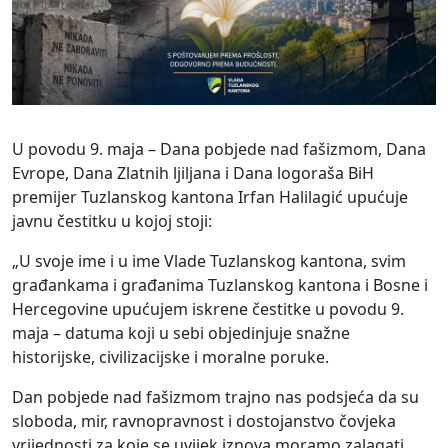
U povodu 9. maja – Dana pobjede nad fašizmom, Dana
Evrope, Dana Zlatnih ljiljana i Dana logoraša BiH
premijer Tuzlanskog kantona Irfan Halilagić upućuje
javnu čestitku u kojoj stoji:
„U svoje ime i u ime Vlade Tuzlanskog kantona, svim
građankama i građanima Tuzlanskog kantona i Bosne i
Hercegovine upućujem iskrene čestitke u povodu 9.
maja – datuma koji u sebi objedinjuje snažne
historijske, civilizacijske i moralne poruke.
Dan pobjede nad fašizmom trajno nas podsjeća da su
sloboda, mir, ravnopravnost i dostojanstvo čovjeka
vrijednosti za koje se uvijek iznova moramo zalagati.