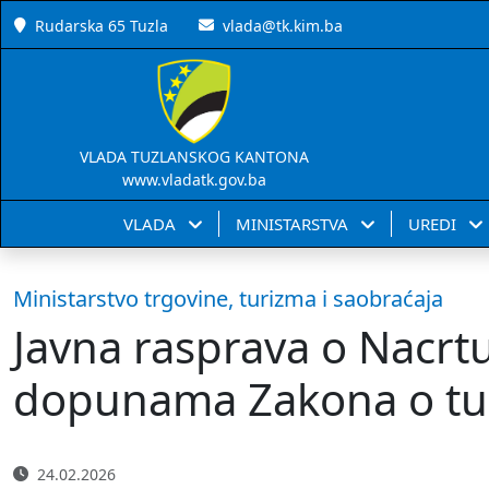
Rudarska 65 Tuzla
vlada@tk.kim.ba
VLADA TUZLANSKOG KANTONA
www.vladatk.gov.ba
VLADA
MINISTARSTVA
UREDI
Ministarstvo trgovine, turizma i saobraćaja
Javna rasprava o Nacrt
dopunama Zakona o tur
24.02.2026