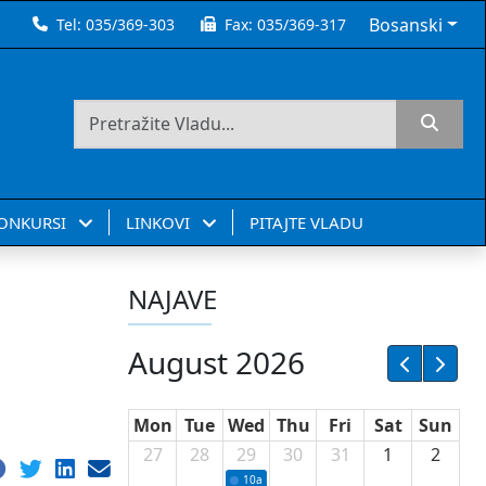
Bosanski
Tel:
035/369-303
Fax:
035/369-317
KONKURSI
LINKOVI
PITAJTE VLADU
NAJAVE
August 2026
Mon
Tue
Wed
Thu
Fri
Sat
Sun
27
28
29
30
31
1
2
10a
Potpisivanje ugovora sa neprofitnim or