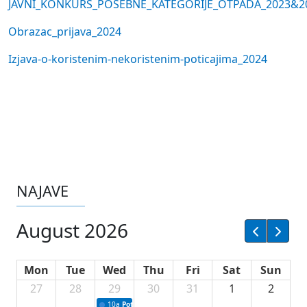
JAVNI_KONKURS_POSEBNE_KATEGORIJE_OTPADA_2023&2
Obrazac_prijava_2024
Izjava-o-koristenim-nekoristenim-poticajima_2024
NAJAVE
August 2026
Mon
Tue
Wed
Thu
Fri
Sat
Sun
27
28
29
30
31
1
2
10a
Potpisivanje ugovora sa neprofitnim organizacijama