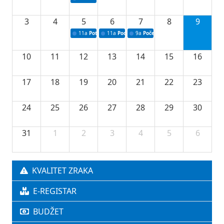
3
4
5
6
7
8
9
11a
Potpisivanje ugovora o stipendijama za srednjoškolce
11a
Podrška razvoju vodne infrastrukture u Tu
9a
Početak izgradnje nove fiskultur
10
11
12
13
14
15
16
17
18
19
20
21
22
23
24
25
26
27
28
29
30
31
1
2
3
4
5
6
KVALITET ZRAKA
E-REGISTAR
BUDŽET