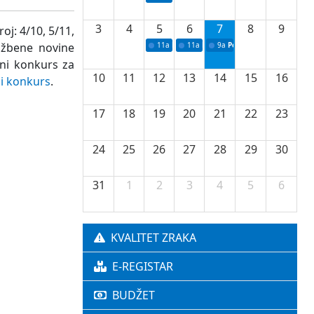
3
4
5
6
7
8
9
j: 4/10, 5/11,
lužbene novine
11a
Potpisivanje ugovora o stipendijama za 
11a
Podrška razvoju vodne infrastr
9a
Početak izgradnje nove f
vni konkurs za
10
11
12
13
14
15
16
ni konkurs
.
17
18
19
20
21
22
23
24
25
26
27
28
29
30
31
1
2
3
4
5
6
KVALITET ZRAKA
E-REGISTAR
BUDŽET