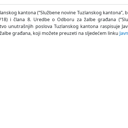
anskog kantona (“Službene novine Tuzlanskog kantona”, bro
 14/18) i člana 8. Uredbe o Odboru za žalbe građana (“S
rstvo unutrašnjih poslova Tuzlanskog kantona raspisuje Ja
žalbe građana, koji možete preuzeti na sljedećem linku
Jav