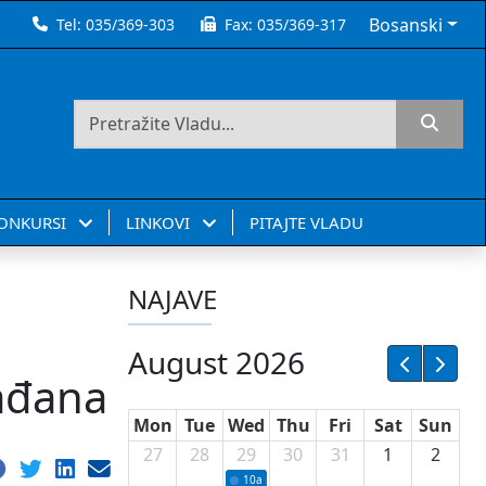
Bosanski
Tel:
035/369-303
Fax:
035/369-317
KONKURSI
LINKOVI
PITAJTE VLADU
NAJAVE
August 2026
rađana
Mon
Tue
Wed
Thu
Fri
Sat
Sun
27
28
29
30
31
1
2
10a
Potpisivanje ugovora sa neprofitnim or