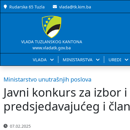
Rudarska 65 Tuzla
vlada@tk.kim.ba
VLADA TUZLANSKOG KANTONA
www.vladatk.gov.ba
VLADA
MINISTARSTVA
UREDI
Ministarstvo unutrašnjih poslova
Javni konkurs za izbor 
predsjedavajućeg i čla
07.02.2025