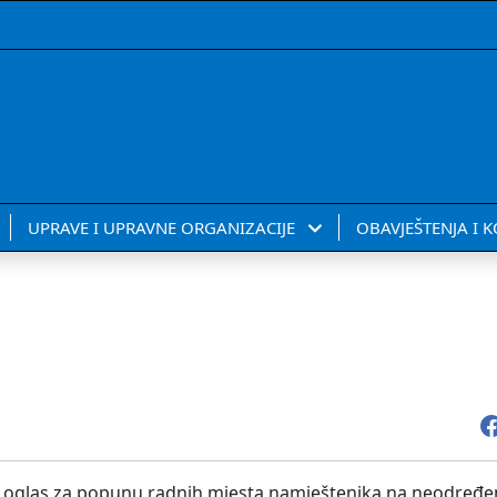
UPRAVE I UPRAVNE ORGANIZACIJE
OBAVJEŠTENJA I 
ni oglas za popunu radnih mjesta namještenika na neodređen