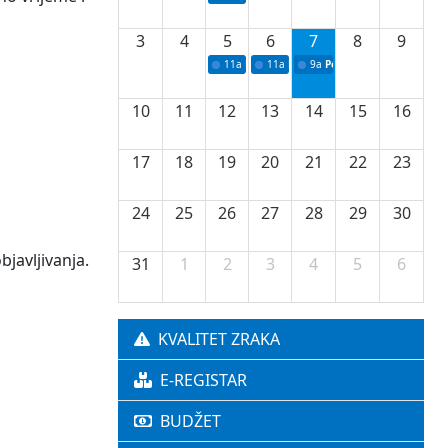
3
4
5
6
7
8
9
11a
Potpisivanje ugovora o stipendijama za 
11a
Podrška razvoju vodne infrastr
9a
Početak izgradnje nove f
10
11
12
13
14
15
16
17
18
19
20
21
22
23
24
25
26
27
28
29
30
javljivanja.
31
1
2
3
4
5
6
KVALITET ZRAKA
E-REGISTAR
BUDŽET