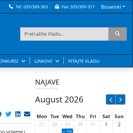
Bosanski
Tel:
035/369-303
Fax:
035/369-317
KONKURSI
LINKOVI
PITAJTE VLADU
NAJAVE
August 2026
Mon
Tue
Wed
Thu
Fri
Sat
Sun
27
28
29
30
31
1
2
o vrijeme i
10a
Potpisivanje ugovora sa neprofitnim or