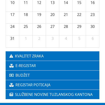
10
11
12
13
14
15
16
17
18
19
20
21
22
23
24
25
26
27
28
29
30
31
1
2
3
4
5
6
KVALITET ZRAKA
E-REGISTAR
BUDŽET
REGISTAR POTICAJA
SLUŽBENE NOVINE TUZLANSKOG KANTONA