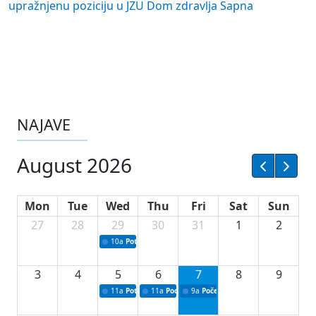
upražnjenu poziciju u JZU Dom zdravlja Sapna
NAJAVE
August 2026
Mon
Tue
Wed
Thu
Fri
Sat
Sun
27
28
29
30
31
1
2
10a
Potpisivanje ugovora sa neprofitnim organizacijama
3
4
5
6
7
8
9
11a
Potpisivanje ugovora o stipendijama za srednjoškolce
11a
Podrška razvoju vodne infrastrukture u Tu
9a
Početak izgradnje nove fiskultur