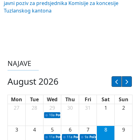
javni poziv za predsjednika Komisije za koncesije
Tuzlanskog kantona
NAJAVE
August 2026
Mon
Tue
Wed
Thu
Fri
Sat
Sun
27
28
29
30
31
1
2
10a
Potpisivanje ugovora sa neprofitnim organizacijama
3
4
5
6
7
8
9
11a
Potpisivanje ugovora o stipendijama za srednjoškolce
11a
Podrška razvoju vodne infrastrukture u Tu
9a
Početak izgradnje nove fiskultur