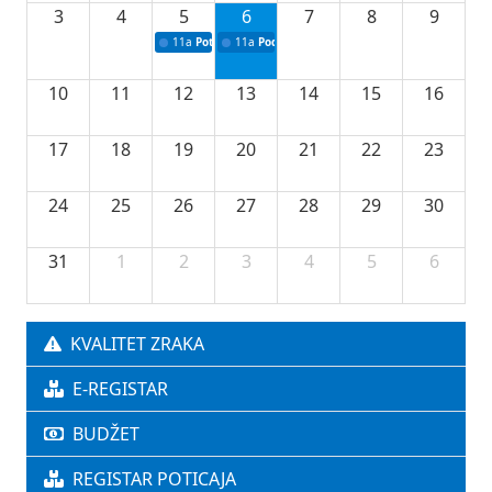
3
4
5
6
7
8
9
11a
Potpisivanje ugovora o stipendijama za srednjoškolce
11a
Podrška razvoju vodne infrastrukture u Tu
10
11
12
13
14
15
16
17
18
19
20
21
22
23
24
25
26
27
28
29
30
31
1
2
3
4
5
6
KVALITET ZRAKA
E-REGISTAR
BUDŽET
REGISTAR POTICAJA