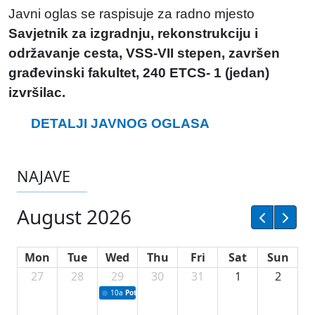
Javni oglas se raspisuje za radno mjesto
Savjetnik za izgradnju, rekonstrukciju i
održavanje cesta, VSS-VII stepen, završen
građevinski fakultet, 240 ETCS- 1 (jedan)
izvršilac.
DETALJI JAVNOG OGLASA
NAJAVE
August 2026
Mon
Tue
Wed
Thu
Fri
Sat
Sun
27
28
29
30
31
1
2
10a
Potpisivanje ugovora sa neprofitnim organizacijama