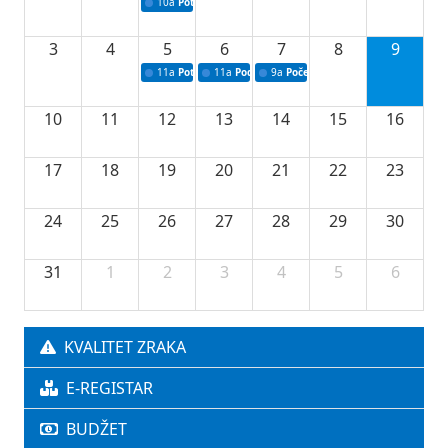
10a
Potpisivanje ugovora sa neprofitnim organizacijama
3
4
5
6
7
8
9
11a
Potpisivanje ugovora o stipendijama za srednjoškolce
11a
Podrška razvoju vodne infrastrukture u Tu
9a
Početak izgradnje nove fiskultur
10
11
12
13
14
15
16
17
18
19
20
21
22
23
24
25
26
27
28
29
30
31
1
2
3
4
5
6
KVALITET ZRAKA
E-REGISTAR
BUDŽET