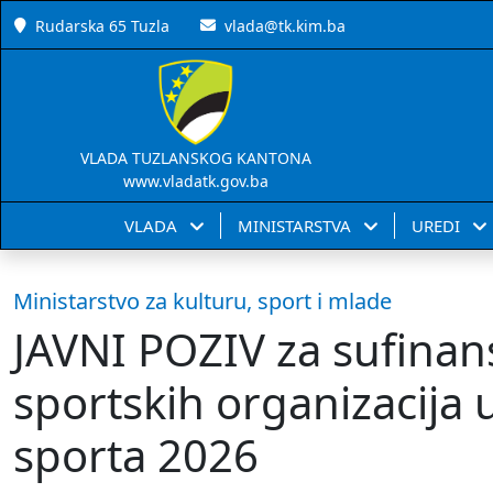
Rudarska 65 Tuzla
vlada@tk.kim.ba
VLADA TUZLANSKOG KANTONA
www.vladatk.gov.ba
VLADA
MINISTARSTVA
UREDI
Ministarstvo za kulturu, sport i mlade
JAVNI POZIV za sufinan
sportskih organizacija u
sporta 2026