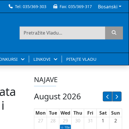
Bosanski
Tel:
035/369-303
Fax:
035/369-317
KONKURSI
LINKOVI
PITAJTE VLADU
NAJAVE
ata
August 2026
i
Mon
Tue
Wed
Thu
Fri
Sat
Sun
27
28
29
30
31
1
2
10a
Potpisivanje ugovora sa neprofitnim or