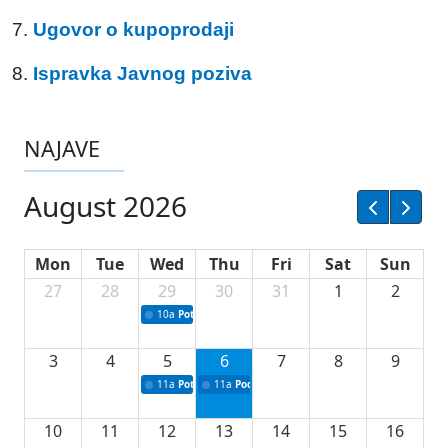
7.
Ugovor o kupoprodaji
8.
Ispravka Javnog poziva
NAJAVE
August 2026
Mon
Tue
Wed
Thu
Fri
Sat
Sun
27
28
29
30
31
1
2
10a
Potpisivanje ugovora sa neprofitnim organizacijama
3
4
5
6
7
8
9
11a
Potpisivanje ugovora o stipendijama za srednjoškolce
11a
Podrška razvoju vodne infrastrukture u Tu
10
11
12
13
14
15
16