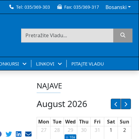
Bosanski
Tel:
035/369-303
Fax:
035/369-317
KONKURSI
LINKOVI
PITAJTE VLADU
NAJAVE
August 2026
Mon
Tue
Wed
Thu
Fri
Sat
Sun
27
28
29
30
31
1
2
10a
Potpisivanje ugovora sa neprofitnim or