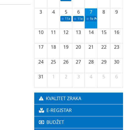
3
4
5
6
7
8
9
11a
Potpisivanje ugovora o stipendijama za 
11a
Podrška razvoju vodne infrastr
9a
Početak izgradnje nove f
10
11
12
13
14
15
16
17
18
19
20
21
22
23
24
25
26
27
28
29
30
31
1
2
3
4
5
6
KVALITET ZRAKA
E-REGISTAR
BUDŽET