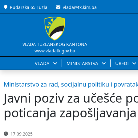
Rudarska 65 Tuzla
vlada@tk.kim.ba
VLADA TUZLANSKOG KANTONA
www.vladatk.gov.ba
VLADA
MINISTARSTVA
UREDI
Ministarstvo za rad, socijalnu politiku i povrata
Javni poziv za učešće 
poticanja zapošljavanj
17.09.2025