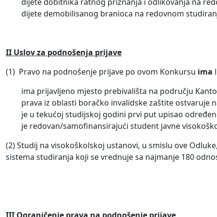
dijete dobitnika ratnog priznanja i odlikovanja na re
dijete demobilisanog branioca na redovnom studiran
II Uslov za podnošenja prijave
(1) Pravo na podnošenje prijave po ovom Konkursu
ima
l
ima prijavljeno mjesto prebivališta na području Kanto
prava iz oblasti boračko invalidske zaštite ostvaruje
je u tekućoj studijskoj godini prvi put upisao određen
je redovan/samofinansirajući student javne visokoško
(2) Studij na visokoškolskoj ustanovi, u smislu ove Odluk
sistema studiranja koji se vrednuje sa najmanje 180 odn
III Ograničenje prava na podnošenje prijave