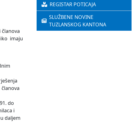
REGISTAR POTICAJA
SLUŽBENE NOVINE
TUZLANSKOG KANTONA
i članova
liko imaju
alnim
rješenja
 članova
91. do
ilaca i
 u daljem