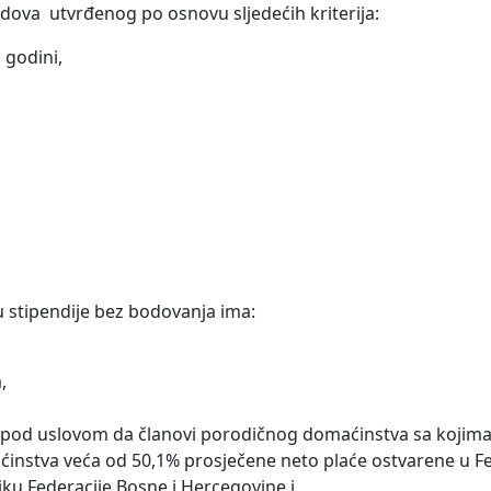
dova utvrđenog po osnovu sljedećih kriterija:
 godini,
 stipendije bez bodovanja ima:
,
a pod uslovom da članovi porodičnog domaćinstva sa kojima ž
nstva veća od 50,1% prosječene neto plaće ostvarene u Fed
ku Federacije Bosne i Hercegovine i