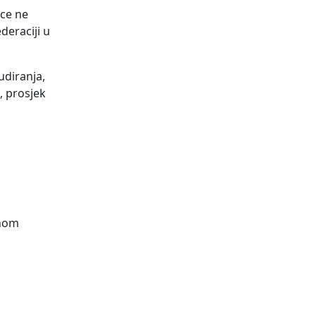
ice ne
eraciji u
udiranja,
, prosjek
enom