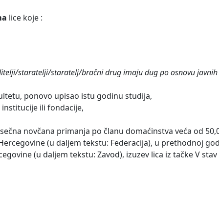
ma
lice koje :
oditelji/staratelji/staratelj/bračni drug imaju dug po osnovu javnih
kultetu, ponovo upisao istu godinu studija,
stitucije ili fondacije,
esečna novčana primanja po članu domaćinstva veća od 50
 Hercegovine (u daljem tekstu: Federacija), u prethodnoj go
govine (u daljem tekstu: Zavod), izuzev lica iz tačke V stav 