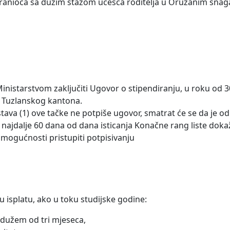
g branioca sa dužim stažom učešća roditelja u Oružanim sna
 Ministarstvom zaključiti Ugovor o stipendiranju, u roku od 
de Tuzlanskog kantona.
 stava (1) ove tačke ne potpiše ugovor, smatrat će se da je o
od najdalje 60 dana od dana isticanja Konačne rang liste dok
 mogućnosti pristupiti potpisivanju
ju isplatu, ako u toku studijske godine:
 dužem od tri mjeseca,