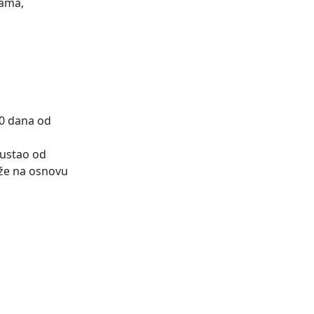
gama,
30 dana od
dustao od
aže na osnovu