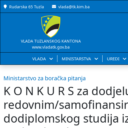
Rudarska 65 Tuzla
vlada@tk.kim.ba
VLADA TUZLANSKOG KANTONA
www.vladatk.gov.ba
VLADA
MINISTARSTVA
UREDI
Ministarstvo za boračka pitanja
K O N K U R S za dodjel
redovnim/samofinansir
dodiplomskog studija iz