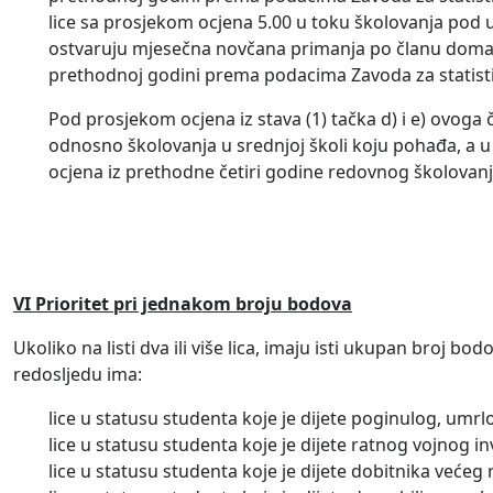
lice sa prosjekom ocjena 5.00 u toku školovanja pod 
ostvaruju mjesečna novčana primanja po članu domaći
prethodnoj godini prema podacima Zavoda za statisti
Pod prosjekom ocjena iz stava (1) tačka d) i e) ovoga
odnosno školovanja u srednjoj školi koju pohađa, a u
ocjena iz prethodne četiri godine redovnog školovanj
VI Prioritet pri jednakom broju bodova
Ukoliko na listi dva ili više lica, imaju isti ukupan broj
redosljedu ima:
lice u statusu studenta koje je dijete poginulog, umrlo
lice u statusu studenta koje je dijete ratnog vojnog i
lice u statusu studenta koje je dijete dobitnika većeg 