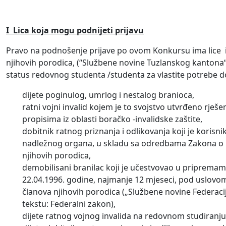
I
Lica koja mogu podnijeti prijavu
Pravo na podnošenje prijave po ovom Konkursu ima lice iz
njihovih porodica, (“Službene novine Tuzlanskog kantona“, 
status redovnog studenta /studenta za vlastite potrebe do
dijete poginulog, umrlog i nestalog branioca,
ratni vojni invalid kojem je to svojstvo utvrđeno rj
propisima iz oblasti boračko -invalidske zaštite,
dobitnik ratnog priznanja i odlikovanja koji je kori
nadležnog organa, u skladu sa odredbama Zakona o po
njihovih porodica,
demobilisani branilac koji je učestvovao u pripremam
22.04.1996. godine, najmanje 12 mjeseci, pod uslovom 
članova njihovih porodica („Službene novine Federacije
tekstu: Federalni zakon),
dijete ratnog vojnog invalida na redovnom studiranju