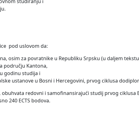
dovnom studiranju i
ju.
ice pod uslovom da:
na, osim za povratnike u Republiku Srpsku (u daljem tekstu:
 na području Kantona,
u godinu studija i
lske ustanove u Bosni i Hercegovini, prvog ciklusa dodiplo
e, obuhvata redovni i samofinansirajući studij prvog ciklusa
osno 240 ECTS bodova.