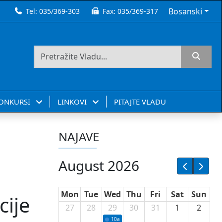
Bosanski
Tel:
035/369-303
Fax:
035/369-317
KONKURSI
LINKOVI
PITAJTE VLADU
NAJAVE
August 2026
Mon
Tue
Wed
Thu
Fri
Sat
Sun
cije
27
28
29
30
31
1
2
10a
Potpisivanje ugovora sa neprofitnim or