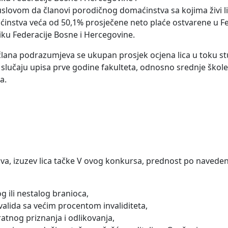
uslovom da članovi porodičnog domaćinstva sa kojima živi l
nstva veća od 50,1% prosječene neto plaće ostvarene u Fed
ku Federacije Bosne i Hercegovine.
 člana podrazumjeva se ukupan prosjek ocjena lica u toku st
 slučaju upisa prve godine fakulteta, odnosno srednje škole
a.
 bodova, izuzev lica tačke V ovog konkursa, prednost po naved
g ili nestalog branioca,
nvalida sa većim procentom invaliditeta,
ratnog priznanja i odlikovanja,