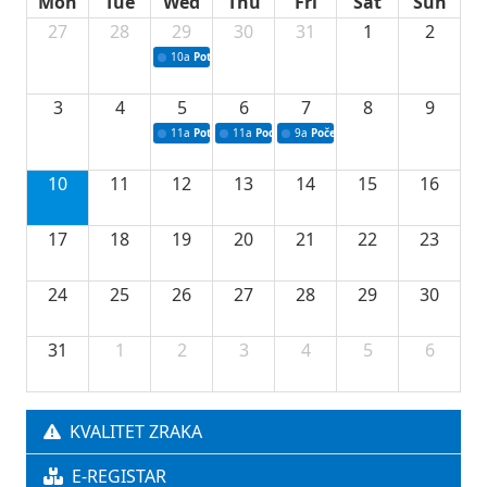
Mon
Tue
Wed
Thu
Fri
Sat
Sun
27
28
29
30
31
1
2
10a
Potpisivanje ugovora sa neprofitnim organizacijama
3
4
5
6
7
8
9
11a
Potpisivanje ugovora o stipendijama za srednjoškolce
11a
Podrška razvoju vodne infrastrukture u Tu
9a
Početak izgradnje nove fiskultur
10
11
12
13
14
15
16
17
18
19
20
21
22
23
24
25
26
27
28
29
30
31
1
2
3
4
5
6
KVALITET ZRAKA
E-REGISTAR