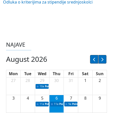
Odluka o kriterijima za stipendije srednjoskolci
NAJAVE
August 2026
Mon
Tue
Wed
Thu
Fri
Sat
Sun
27
28
29
30
31
1
2
10a
Potpisivanje ugovora sa neprofitnim organizacijama
3
4
5
6
7
8
9
11a
Potpisivanje ugovora o stipendijama za srednjoškolce
11a
Podrška razvoju vodne infrastrukture u Tu
9a
Početak izgradnje nove fiskultur