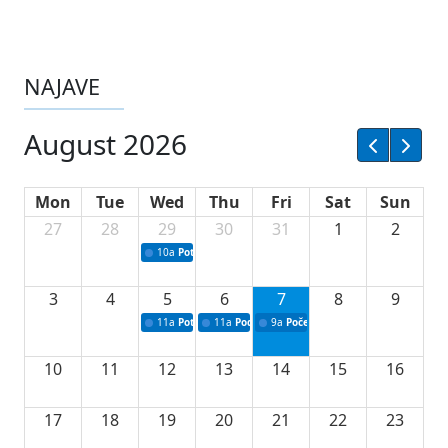
NAJAVE
August 2026
Mon
Tue
Wed
Thu
Fri
Sat
Sun
27
28
29
30
31
1
2
10a
Potpisivanje ugovora sa neprofitnim organizacijama
3
4
5
6
7
8
9
11a
Potpisivanje ugovora o stipendijama za srednjoškolce
11a
Podrška razvoju vodne infrastrukture u Tu
9a
Početak izgradnje nove fiskultur
10
11
12
13
14
15
16
17
18
19
20
21
22
23