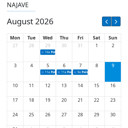
NAJAVE
August 2026
Mon
Tue
Wed
Thu
Fri
Sat
Sun
27
28
29
30
31
1
2
10a
Potpisivanje ugovora sa neprofitnim organizacijama
3
4
5
6
7
8
9
11a
Potpisivanje ugovora o stipendijama za srednjoškolce
11a
Podrška razvoju vodne infrastrukture u Tu
9a
Početak izgradnje nove fiskultur
10
11
12
13
14
15
16
17
18
19
20
21
22
23
24
25
26
27
28
29
30