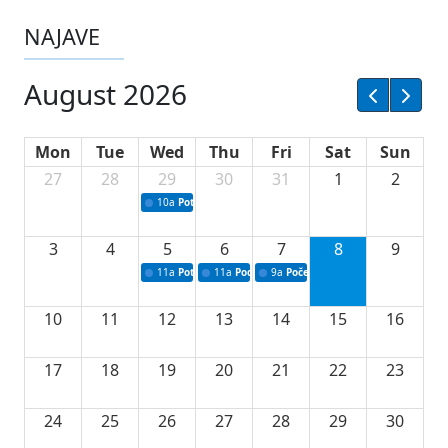
NAJAVE
August 2026
Mon
Tue
Wed
Thu
Fri
Sat
Sun
27
28
29
30
31
1
2
10a
Potpisivanje ugovora sa neprofitnim organizacijama
3
4
5
6
7
8
9
11a
Potpisivanje ugovora o stipendijama za srednjoškolce
11a
Podrška razvoju vodne infrastrukture u Tu
9a
Početak izgradnje nove fiskultur
10
11
12
13
14
15
16
17
18
19
20
21
22
23
24
25
26
27
28
29
30