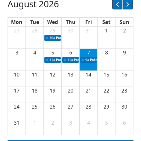
August 2026
Mon
Tue
Wed
Thu
Fri
Sat
Sun
27
28
29
30
31
1
2
10a
Potpisivanje ugovora sa neprofitnim organizacijama
3
4
5
6
7
8
9
11a
Potpisivanje ugovora o stipendijama za srednjoškolce
11a
Podrška razvoju vodne infrastrukture u Tu
9a
Početak izgradnje nove fiskultur
10
11
12
13
14
15
16
17
18
19
20
21
22
23
24
25
26
27
28
29
30
31
1
2
3
4
5
6