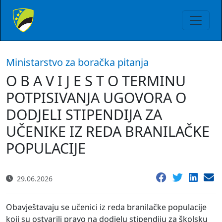
Ministarstvo za boračka pitanja
O B A V I J E S T O TERMINU
POTPISIVANJA UGOVORA O
DODJELI STIPENDIJA ZA
UČENIKE IZ REDA BRANILAČKE
POPULACIJE
29.06.2026
Obavještavaju se učenici iz reda branilačke populacije
koji su ostvarili pravo na dodjelu stipendiju za školsku