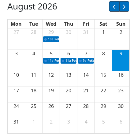
August 2026
Mon
Tue
Wed
Thu
Fri
Sat
Sun
27
28
29
30
31
1
2
10a
Potpisivanje ugovora sa neprofitnim organizacijama
3
4
5
6
7
8
9
11a
Potpisivanje ugovora o stipendijama za srednjoškolce
11a
Podrška razvoju vodne infrastrukture u Tu
9a
Početak izgradnje nove fiskultur
10
11
12
13
14
15
16
17
18
19
20
21
22
23
24
25
26
27
28
29
30
31
1
2
3
4
5
6