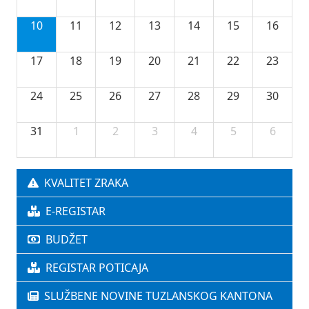
10
11
12
13
14
15
16
17
18
19
20
21
22
23
24
25
26
27
28
29
30
31
1
2
3
4
5
6
KVALITET ZRAKA
E-REGISTAR
BUDŽET
REGISTAR POTICAJA
SLUŽBENE NOVINE TUZLANSKOG KANTONA