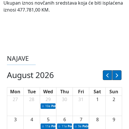
Ukupan iznos novčanih sredstava koja će biti isplaćena
iznosi 477.781,00 KM.
NAJAVE
August 2026
Mon
Tue
Wed
Thu
Fri
Sat
Sun
27
28
29
30
31
1
2
10a
Potpisivanje ugovora sa neprofitnim organizacijama
3
4
5
6
7
8
9
11a
Potpisivanje ugovora o stipendijama za srednjoškolce
11a
Podrška razvoju vodne infrastrukture u Tu
9a
Početak izgradnje nove fiskultur