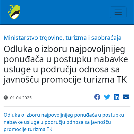
Ministarstvo trgovine, turizma i saobraćaja
Odluka o izboru najpovoljnijeg
ponuđača u postupku nabavke
usluge u području odnosa sa
javnošču promocije turizma TK
01.04.2025
Odluka o izboru najpovoljnijeg ponuđača u postupku
nabavke usluge u području odnosa sa javnošču
promocije turizma TK