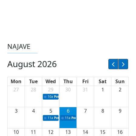
NAJAVE
August 2026
Mon
Tue
Wed
Thu
Fri
Sat
Sun
27
28
29
30
31
1
2
10a
Potpisivanje ugovora sa neprofitnim organizacijama
3
4
5
6
7
8
9
11a
Potpisivanje ugovora o stipendijama za srednjoškolce
11a
Podrška razvoju vodne infrastrukture u Tu
10
11
12
13
14
15
16