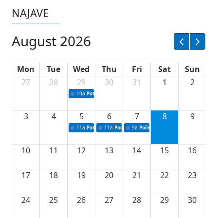
NAJAVE
August 2026
Mon
Tue
Wed
Thu
Fri
Sat
Sun
27
28
29
30
31
1
2
10a
Potpisivanje ugovora sa neprofitnim organizacijama
3
4
5
6
7
8
9
11a
Potpisivanje ugovora o stipendijama za srednjoškolce
11a
Podrška razvoju vodne infrastrukture u Tu
9a
Početak izgradnje nove fiskultur
10
11
12
13
14
15
16
17
18
19
20
21
22
23
24
25
26
27
28
29
30