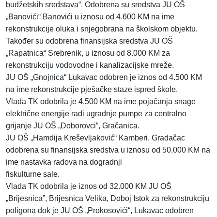
budžetskih sredstava“. Odobrena su sredstva JU OŠ
„Banovići“ Banovići u iznosu od 4.600 KM na ime
rekonstrukcije oluka i snjegobrana na školskom objektu.
Također su odobrena finansijska sredstva JU OŠ
„Rapatnica“ Srebrenik, u iznosu od 8.000 KM za
rekonstrukciju vodovodne i kanalizacijske mreže.
JU OŠ „Gnojnica“ Lukavac odobren je iznos od 4.500 KM
na ime rekonstrukcije pješačke staze ispred škole.
Vlada TK odobrila je 4.500 KM na ime pojačanja snage
električne energije
radi ugradnje pumpe za centralno
grijanje JU OŠ „Doborovci”, Gračanica.
JU OŠ „Hamdija Kreševljaković“ Kamberi, Gradačac
odobrena su finansijska sredstva u iznosu od 50.000 KM na
ime nastavka radova na dogradnji
fiskulturne sale.
Vlada TK odobrila je iznos od 32.000 KM JU OŠ
„Brijesnica”, Brijesnica Velika, Doboj Istok za rekonstrukciju
poligona dok je JU OŠ „Prokosovići“, Lukavac odobren