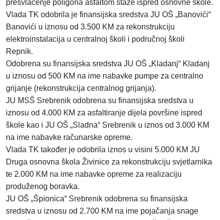
presvlačenje poligona asfaltom staze ispred osnovne škole.
Vlada TK odobrila je finansijska sredstva JU OŠ „Banovići“
Banovići u iznosu od 3.500 KM za rekonstrukciju
elektroinstalacija u centralnoj školi i područnoj školi
Repnik.
Odobrena su finansijska sredstva JU OŠ „Kladanj“ Kladanj
u iznosu od 500 KM
na ime nabavke pumpe za centralno
grijanje (rekonstrukcija centralnog grijanja).
JU MSŠ Srebrenik odobrena su finansijska sredstva u
iznosu od 4.000 KM za asfaltiranje dijela površine ispred
škole kao i JU OŠ „Sladna“ Srebrenik u iznos od 3.000 KM
na ime nabavke računarske opreme.
Vlada TK također je odobrila iznos u visini 5.000 KM JU
Druga osnovna škola Živinice za rekonstrukciju svjetlarnika
te 2.000 KM na ime nabavke opreme za realizaciju
produženog boravka.
JU OŠ „Špionica“ Srebrenik odobrena su finansijska
sredstva u iznosu od 2.700
KM na ime pojačanja snage