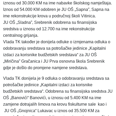
iznosu od 30.000 KM na ime nabavke školskog namještaja.
Iznos od 54.000 KM odobren je JU OŠ „Sapna”, Sapna na
ime rekonstrukcije krova u područnoj školi Vitinica.
JU OŠ „Sladna”, Srebrenik odobrena su finansijska
sredstva u iznosu od 12.700 na ime rekonstrukcije
centralnog grijanja.
Vlada TK također je donijela odluke o izmjenama odluka o
odobravanju sredstava sa potrošačke jedinice „Kapitalni
izdaci za korisnike budžetskih sredstava“ za JU OŠ
„Miričina” Gračanica i JU Prva osnovna škola Srebrenik
gdje je došlo do promjene namjene sredstava.
Vlada TK donijela je 9 odluka o odobravanju sredstava sa
potrošačke jedinice „Kapitalni izdaci za korisnike
budžetskih sredstava“. Odobrena su finansijska sredstva JU
OŠ „Banovići“ Banovići, u iznosu od 5.400 KM na ime
zamjene dotrajalih limova na krovu fiskulturne sale kao i
JU OŠ „Gnojnica“ Lukavac u iznos od 35.500 KM za