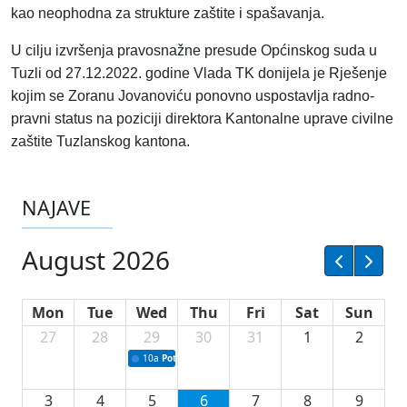
kao neophodna za strukture zaštite i spašavanja.
U cilju izvršenja pravosnažne presude Općinskog suda u
Tuzli od 27.12.2022. godine Vlada TK donijela je Rješenje
kojim se Zoranu Jovanoviću ponovno uspostavlja radno-
pravni status na poziciji direktora Kantonalne uprave civilne
zaštite Tuzlanskog kantona.
NAJAVE
August 2026
Mon
Tue
Wed
Thu
Fri
Sat
Sun
27
28
29
30
31
1
2
10a
Potpisivanje ugovora sa neprofitnim organizacijama
3
4
5
6
7
8
9