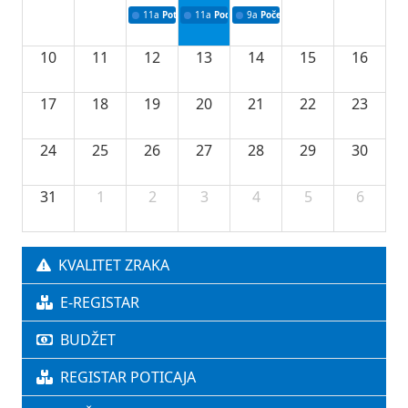
11a
Potpisivanje ugovora o stipendijama za srednjoškolce
11a
Podrška razvoju vodne infrastrukture u Tu
9a
Početak izgradnje nove fiskultur
10
11
12
13
14
15
16
17
18
19
20
21
22
23
24
25
26
27
28
29
30
31
1
2
3
4
5
6
KVALITET ZRAKA
E-REGISTAR
BUDŽET
REGISTAR POTICAJA