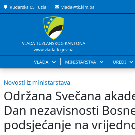
Rudarska 65 Tuzla
vlada@tk.kim.ba
VLADA TUZLANSKOG KANTONA
www.vladatk.gov.ba
VLADA
MINISTARSTVA
UREDI
Novosti iz ministarstava
Održana Svečana akadem
Dan nezavisnosti Bosne
podsjećanje na vrijedno