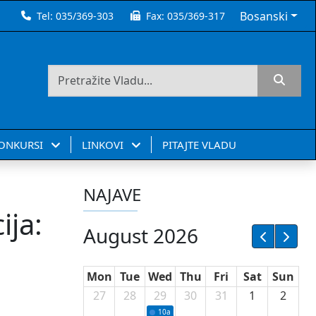
Bosanski
Tel:
035/369-303
Fax:
035/369-317
KONKURSI
LINKOVI
PITAJTE VLADU
NAJAVE
ija:
August 2026
Mon
Tue
Wed
Thu
Fri
Sat
Sun
27
28
29
30
31
1
2
10a
Potpisivanje ugovora sa neprofitnim or