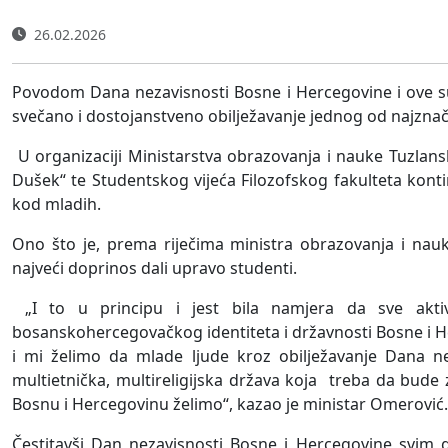
26.02.2026
Povodom Dana nezavisnosti Bosne i Hercegovine i ove su 
svečano i dostojanstveno obilježavanje jednog od najznača
U organizaciji Ministarstva obrazovanja i nauke Tuzlans
Dušek“ te Studentskog vijeća Filozofskog fakulteta konti
kod mladih.
Ono što je, prema riječima ministra obrazovanja i na
najveći doprinos dali upravo studenti.
„I to u principu i jest bila namjera da sve akti
bosanskohercegovačkog identiteta i državnosti Bosne i 
i mi želimo da mlade ljude kroz obilježavanje Dana 
multietnička, multireligijska država koja treba da bud
Bosnu i Hercegovinu želimo“, kazao je ministar Omerović.
Čestitavši Dan nezavisnosti Bosne i Hercegovine svim g