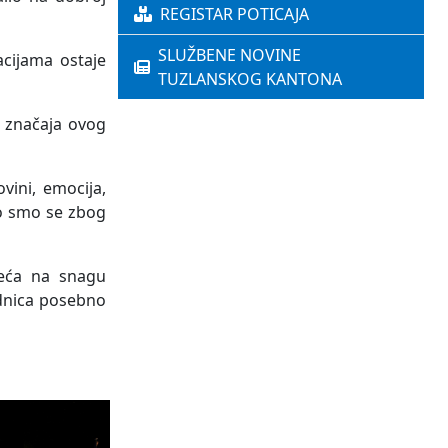
REGISTAR POTICAJA
SLUŽBENE NOVINE
acijama ostaje
TUZLANSKOG KANTONA
i značaja ovog
ini, emocija,
o smo se zbog
jeća na snagu
ednica posebno