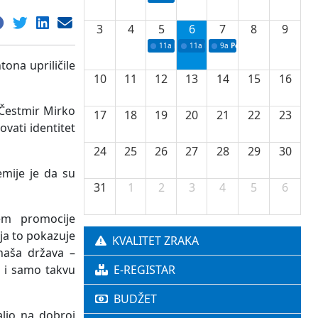
3
4
5
6
7
8
9
11a
Potpisivanje ugovora o stipendijama za 
11a
Podrška razvoju vodne infrastr
9a
Početak izgradnje nove f
ona upriličile
10
11
12
13
14
15
16
„Čestmir Mirko
17
18
19
20
21
22
23
vati identitet
24
25
26
27
28
29
30
mije je da su
31
1
2
3
4
5
6
em promocije
ja to pokazuje
KVALITET ZRAKA
naša država –
a i samo takvu
E-REGISTAR
BUDŽET
alio na dobroj