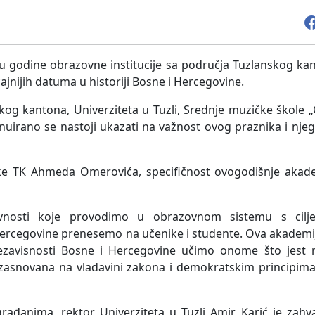
godine obrazovne institucije sa područja Tuzlanskog kant
jnijih datuma u historiji Bosne i Hercegovine.
kog kantona, Univerziteta u Tuzli, Srednje muzičke škole 
nuirano se nastoji ukazati na važnost ovog praznika i njego
uke TK Ahmeda Omerovića, specifičnost ovogodišnje akade
vnosti koje provodimo u obrazovnom sistemu s cilj
Hercegovine prenesemo na učenike i studente. Ova akademi
nezavisnosti Bosne i Hercegovine učimo onome što jest 
e zasnovana na vladavini zakona i demokratskim principim
rađanima, rektor Univerziteta u Tuzli Amir Karić je zahv