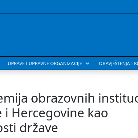
UPRAVE I UPRAVNE ORGANIZACIJE
OBAVJEŠTENJA I 
ija obrazovnih instituc
 i Hercegovine kao
sti države