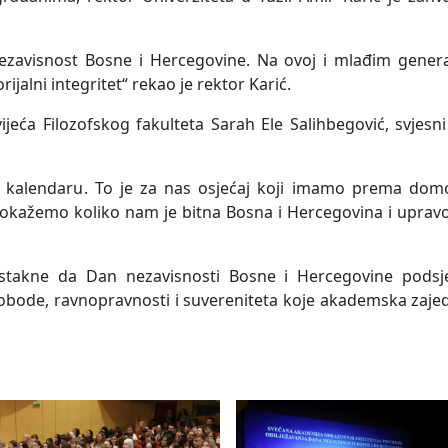
za nezavisnost Bosne i Hercegovine. Na ovoj i mlađim gener
ijalni integritet“ rekao je rektor Karić.
jeća Filozofskog fakulteta Sarah Ele Salihbegović, svjesn
 kalendaru. To je za nas osjećaj koji imamo prema domov
okažemo koliko nam je bitna Bosna i Hercegovina i uprav
 istakne da Dan nezavisnosti Bosne i Hercegovine pods
lobode, ravnopravnosti i suvereniteta koje akademska zaj