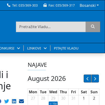
Bosanski
Tel:
035/369-303
Fax:
035/369-317
KONKURSI
LINKOVI
PITAJTE VLADU
NAJAVE
 i
August 2026
nje
Mon
Tue
Wed
Thu
Fri
Sat
Sun
27
28
29
30
31
1
2
10a
Potpisivanje ugovora sa neprofitnim or