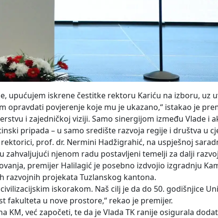
e, upućujem iskrene čestitke rektoru Kariću na izboru, uz u
opravdati povjerenje koje mu je ukazano,“ istakao je premi
erstvu i zajedničkoj viziji. Samo sinergijom između Vlade i
ski pripada – u samo središte razvoja regije i društva u cjel
ektorici, prof. dr. Nermini Hadžigrahić, na uspješnoj saradnj
u zahvaljujući njenom radu postavljeni temelji za dalji razvoj
ovanja, premijer Halilagić je posebno izdvojio izgradnju K
ijih razvojnih projekata Tuzlanskog kantona.
lizacijskim iskorakom. Naš cilj je da do 50. godišnjice Uni
t fakulteta u nove prostore,“ rekao je premijer.
ona KM, već započeti, te da je Vlada TK ranije osigurala dodat