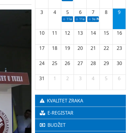
3
4
5
6
7
8
9
11a
Potpisivanje ugovora o stipendijama za 
11a
Podrška razvoju vodne infrastr
9a
Početak izgradnje nove f
10
11
12
13
14
15
16
17
18
19
20
21
22
23
24
25
26
27
28
29
30
31
1
2
3
4
5
6
KVALITET ZRAKA
E-REGISTAR
BUDŽET