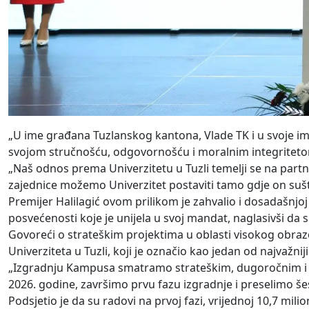
„U ime građana Tuzlanskog kantona, Vlade TK i u svoje im
svojom stručnošću, odgovornošću i moralnim integritetom 
„Naš odnos prema Univerzitetu u Tuzli temelji se na partn
zajednice možemo Univerzitet postaviti tamo gdje on suštin
Premijer Halilagić ovom prilikom je zahvalio i dosadašnjoj r
posvećenosti koje je unijela u svoj mandat, naglasivši da s
Govoreći o strateškim projektima u oblasti visokog obraz
Univerziteta u Tuzli, koji je označio kao jedan od najvažn
„Izgradnju Kampusa smatramo strateškim, dugoročnim i civi
2026. godine, završimo prvu fazu izgradnje i preselimo šes
Podsjetio je da su radovi na prvoj fazi, vrijednoj 10,7 mili