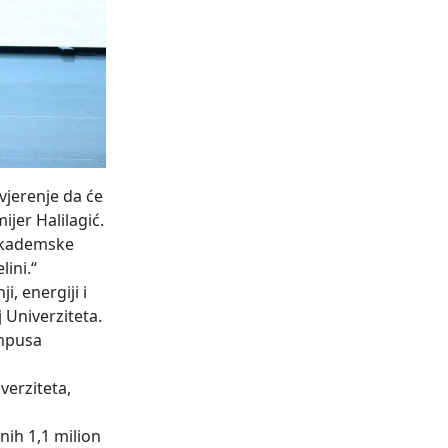
vjerenje da će
jer Halilagić.
 akademske
ini.“
i, energiji i
 Univerziteta.
ampusa
verziteta,
nih 1,1 milion