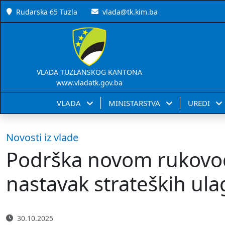
Rudarska 65 Tuzla
vlada@tk.kim.ba
VLADA TUZLANSKOG KANTONA
www.vladatk.gov.ba
VLADA
MINISTARSTVA
UREDI
Novosti iz vlade
Podrška novom rukovods
nastavak strateških ul
30.10.2025