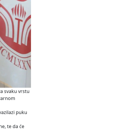
va svaku vrstu
tvarnom
vazilazi puku
ne, te da će