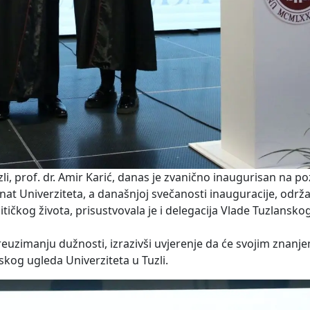
i, prof. dr. Amir Karić, danas je zvanično inaugurisan na po
enat Univerziteta, a današnjoj svečanosti inauguracije, održ
tičkog života, prisustvovala je i delegacija Vlade Tuzlansk
reuzimanju dužnosti, izrazivši uvjerenje da će svojim znanj
kog ugleda Univerziteta u Tuzli.