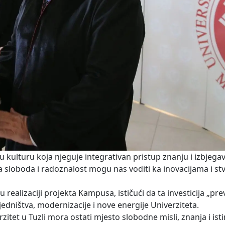
kulturu koja njeguje integrativan pristup znanju i izbjega
a sloboda i radoznalost mogu nas voditi ka inovacijama i s
realizaciji projekta Kampusa, ističući da ta investicija „pre
dništva, modernizacije i nove energije Univerziteta.
zitet u Tuzli mora ostati mjesto slobodne misli, znanja i isti