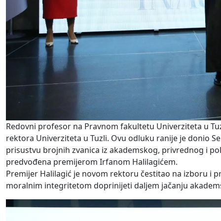
Redovni profesor na Pravnom fakultetu Univerziteta u Tuzl
rektora Univerziteta u Tuzli. Ovu odluku ranije je donio S
prisustvu brojnih zvanica iz akademskog, privrednog i poli
predvođena premijerom Irfanom Halilagićem.
Premijer Halilagić je novom rektoru čestitao na izboru i p
moralnim integritetom doprinijeti daljem jačanju akadems