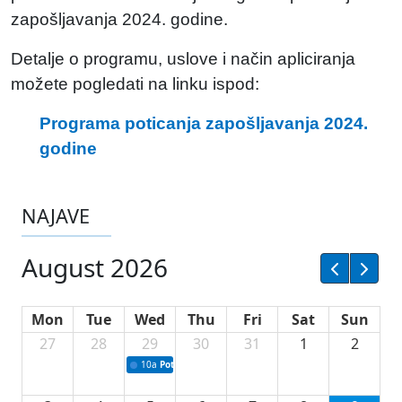
zapošljavanja 2024. godine.
Detalje o programu, uslove i način apliciranja
možete pogledati na linku ispod:
Programa poticanja zapošljavanja 2024.
godine
NAJAVE
August 2026
Mon
Tue
Wed
Thu
Fri
Sat
Sun
27
28
29
30
31
1
2
10a
Potpisivanje ugovora sa neprofitnim organizacijama