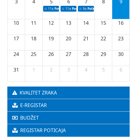
3
4
5
6
7
8
9
11a
Potpisivanje ugovora o stipendijama za srednjoškolce
11a
Podrška razvoju vodne infrastrukture u Tu
9a
Početak izgradnje nove fiskultur
10
11
12
13
14
15
16
17
18
19
20
21
22
23
24
25
26
27
28
29
30
31
1
2
3
4
5
6
KVALITET ZRAKA
E-REGISTAR
BUDŽET
REGISTAR POTICAJA