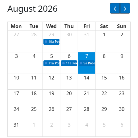
August 2026
Mon
Tue
Wed
Thu
Fri
Sat
Sun
27
28
29
30
31
1
2
10a
Potpisivanje ugovora sa neprofitnim organizacijama
3
4
5
6
7
8
9
11a
Potpisivanje ugovora o stipendijama za srednjoškolce
11a
Podrška razvoju vodne infrastrukture u Tu
9a
Početak izgradnje nove fiskultur
10
11
12
13
14
15
16
17
18
19
20
21
22
23
24
25
26
27
28
29
30
31
1
2
3
4
5
6