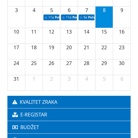
3
4
5
6
7
8
9
11a
Potpisivanje ugovora o stipendijama za srednjoškolce
11a
Podrška razvoju vodne infrastrukture u Tu
9a
Početak izgradnje nove fiskultur
10
11
12
13
14
15
16
17
18
19
20
21
22
23
24
25
26
27
28
29
30
31
1
2
3
4
5
6
KVALITET ZRAKA
E-REGISTAR
BUDŽET