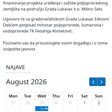
finansiranje projekta uređenja i zaštite poljoprivrednog
zemljišta na području Grada Lukavac k.o. Milino Selo.
Ugovore će sa gradonačelnikom Grada Lukavac Edinom
Delićem potpisati ministar poljoprivrede, šumarstva i
vodoprivrede TK Fedahija Ahmetović.
Pozivamo vas da prisustvujete ovom događaju i o tome
izvijestite javnost.
NAJAVE
August 2026
Mon
Tue
Wed
Thu
Fri
Sat
Sun
27
28
29
30
31
1
2
10a
Potpisivanje ugovora sa neprofitnim organizacijama