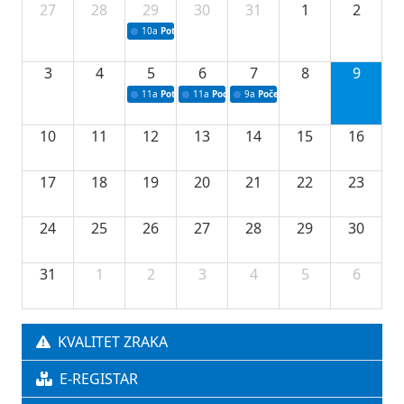
27
28
29
30
31
1
2
10a
Potpisivanje ugovora sa neprofitnim organizacijama
3
4
5
6
7
8
9
11a
Potpisivanje ugovora o stipendijama za srednjoškolce
11a
Podrška razvoju vodne infrastrukture u Tu
9a
Početak izgradnje nove fiskultur
10
11
12
13
14
15
16
17
18
19
20
21
22
23
24
25
26
27
28
29
30
31
1
2
3
4
5
6
KVALITET ZRAKA
E-REGISTAR