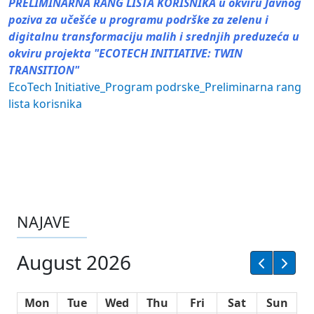
PRELIMINARNA RANG LISTA KORISNIKA u okviru Javnog
poziva za učešće u programu podrške za zelenu i
digitalnu transformaciju malih i srednjih preduzeća u
okviru projekta "ECOTECH INITIATIVE: TWIN
TRANSITION"
EcoTech Initiative_Program podrske_Preliminarna rang
lista korisnika
NAJAVE
August 2026
Mon
Tue
Wed
Thu
Fri
Sat
Sun