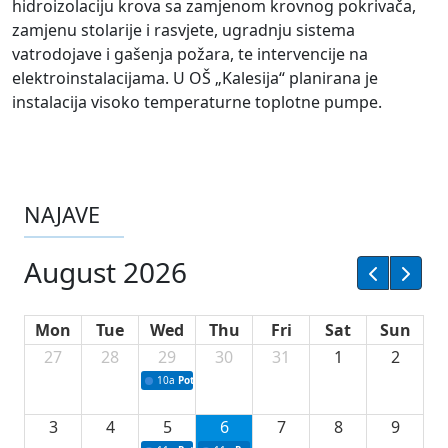
hidroizolaciju krova sa zamjenom krovnog pokrivača,
zamjenu stolarije i rasvjete, ugradnju sistema
vatrodojave i gašenja požara, te intervencije na
elektroinstalacijama. U OŠ „Kalesija“ planirana je
instalacija visoko temperaturne toplotne pumpe.
NAJAVE
August 2026
Mon
Tue
Wed
Thu
Fri
Sat
Sun
27
28
29
30
31
1
2
10a
Potpisivanje ugovora sa neprofitnim organizacijama
3
4
5
6
7
8
9