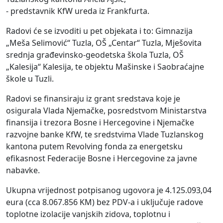
- predstavnik KfW ureda iz Frankfurta.
Radovi će se izvoditi u pet objekata i to: Gimnazija
„Meša Selimović“ Tuzla, OŠ „Centar“ Tuzla, Mješovita
srednja građevinsko-geodetska škola Tuzla, OŠ
„Kalesija“ Kalesija, te objektu Mašinske i Saobraćajne
škole u Tuzli.
Radovi se finansiraju iz grant sredstava koje je
osigurala Vlada Njemačke, posredstvom Ministarstva
finansija i trezora Bosne i Hercegovine i Njemačke
razvojne banke KfW, te sredstvima Vlade Tuzlanskog
kantona putem Revolving fonda za energetsku
efikasnost Federacije Bosne i Hercegovine za javne
nabavke.
Ukupna vrijednost potpisanog ugovora je 4.125.093,04
eura (cca 8.067.856 KM) bez PDV-a i uključuje radove
toplotne izolacije vanjskih zidova, toplotnu i