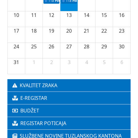
11a
Potpisivanje ugovora o stipendijama za srednjoškolce
11a
Podrška razvoju vodne infrastrukture u Tu
10
11
12
13
14
15
16
17
18
19
20
21
22
23
24
25
26
27
28
29
30
31
1
2
3
4
5
6
KVALITET ZRAKA
E-REGISTAR
BUDŽET
REGISTAR POTICAJA
SLUŽBENE NOVINE TUZLANSKOG KANTONA