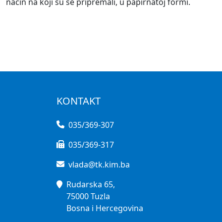
način na koji su se pripremali, u papirnatoj formi.
KONTAKT
035/369-307
035/369-317
vlada@tk.kim.ba
Rudarska 65,
75000 Tuzla
Bosna i Hercegovina