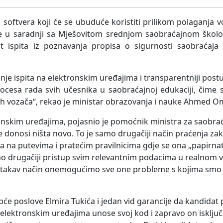
g softvera koji će se ubuduće koristiti prilikom polaganja 
je u saradnji sa Mješovitom srednjom saobraćajnom škol
t ispita iz poznavanja propisa o sigurnosti saobraćaja
e ispita na elektronskim uređajima i transparentniji postu
ocesa rada svih učesnika u saobraćajnoj edukaciji, čime
ih vozača“, rekao je ministar obrazovanja i nauke Ahmed O
tronskim uređajima, pojasnio je pomoćnik ministra za saobra
donosi ništa novo. To je samo drugačiji način praćenja za
 na putevima i pratećim pravilnicima gdje se ona „papirna
no drugačiji pristup svim relevantnim podacima u realnom 
da na takav način onemogućimo sve one probleme s kojima smo
pće poslove Elmira Tukića i jedan vid garancije da kandidat 
elektronskim uređajima unose svoj kod i zapravo on isključ