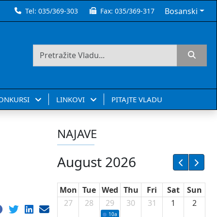
Bosanski
Tel:
035/369-303
Fax:
035/369-317
KONKURSI
LINKOVI
PITAJTE VLADU
NAJAVE
August 2026
Mon
Tue
Wed
Thu
Fri
Sat
Sun
27
28
29
30
31
1
2
10a
Potpisivanje ugovora sa neprofitnim or