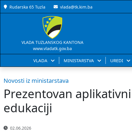
Rudarska 65 Tuzla
vlada@tk.kim.ba
VLADA TUZLANSKOG KANTONA
www.vladatk.gov.ba
VLADA
MINISTARSTVA
UREDI
Novosti iz ministarstava
Prezentovan aplikativni
edukaciji
02.06.2026