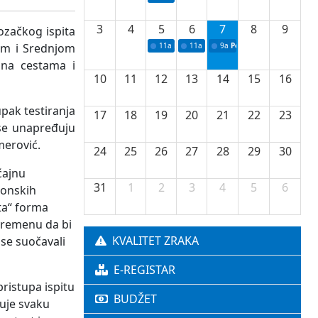
3
4
5
6
7
8
9
vozačkog ispita
om i Srednjom
11a
Potpisivanje ugovora o stipendijama za 
11a
Podrška razvoju vodne infrastr
9a
Početak izgradnje nove f
 na cestama i
10
11
12
13
14
15
16
pak testiranja
17
18
19
20
21
22
23
 se unapređuju
merović.
24
25
26
27
28
29
30
ćajnu
31
1
2
3
4
5
6
konskih
ta“ forma
vremenu da bi
KVALITET ZRAKA
 se suočavali
E-REGISTAR
pristupa ispitu
BUDŽET
uje svaku