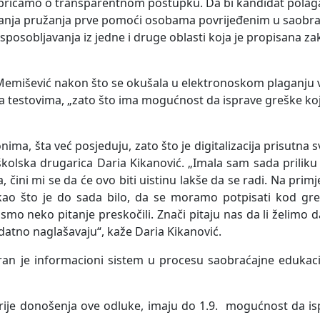
 pričamo o transparentnom postupku. Da bi kandidat polaga
navanja pružanja prve pomoći osobama povrijeđenim u saobr
sposobljavanja iz jedne i druge oblasti koja je propisana z
a Memišević nakon što se okušala u elektronoskom plaganju
na testovima, „zato što ima mogućnost da isprave greške koj
nima, šta već posjeduju, zato što je digitalizacija prisutna s
a školska drugarica Daria Kikanović. „Imala sam sada prilik
, čini mi se da će ovo biti uistinu lakše da se radi. Na primj
 kao što je do sada bilo, da se moramo potpisati kod gr
o smo neko pitanje preskočili. Znači pitaju nas da li želim
odatno naglašavaju“, kaže Daria Kikanović.
ran je informacioni sistem u procesu saobraćajne edukaci
. prije donošenja ove odluke, imaju do 1.9. mogućnost da is