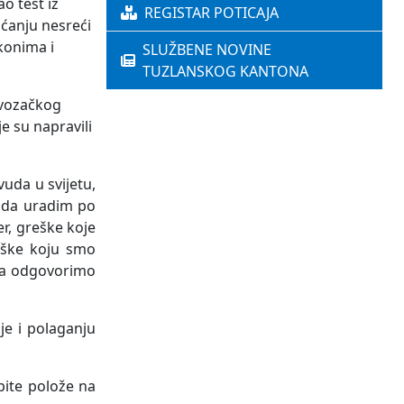
o test iz
REGISTAR POTICAJA
aćanju nesreći
akonima i
SLUŽBENE NOVINE
TUZLANSKOG KANTONA
 vozačkog
e su napravili
vuda u svijetu,
u da uradim po
er, greške koje
eške koju smo
o da odgovorimo
je i polaganju
pite polože na