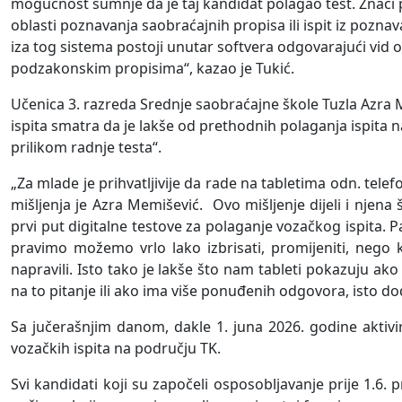
mogućnost sumnje da je taj kandidat polagao test. Znači
oblasti poznavanja saobraćajnih propisa ili ispit iz poz
iza tog sistema postoji unutar softvera odgovarajući vid o
podzakonskim propisima“, kazao je Tukić.
Učenica 3. razreda Srednje saobraćajne škole Tuzla Azr
ispita smatra da je lakše od prethodnih polaganja ispita 
prilikom radnje testa“.
„Za mlade je prihvatljivije da rade na tabletima odn. telefo
mišljenja je Azra Memišević. Ovo mišljenje dijeli i njen
prvi put digitalne testove za polaganje vozačkog ispita. Pa
pravimo možemo vrlo lako izbrisati, promijeniti, nego
napravili. Isto tako je lakše što nam tableti pokazuju ak
na to pitanje ili ako ima više ponuđenih odgovora, isto d
Sa jučerašnjim danom, dakle 1. juna 2026. godine aktivi
vozačkih ispita na području TK.
Svi kandidati koji su započeli osposobljavanje prije 1.6