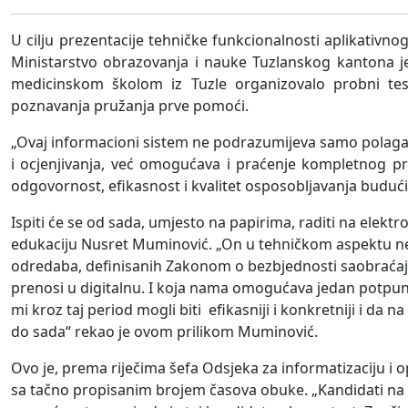
U cilju prezentacije tehničke funkcionalnosti aplikativno
Ministarstvo obrazovanja i nauke Tuzlanskog kantona 
medicinskom školom iz Tuzle organizovalo probni tes
poznavanja pružanja prve pomoći.
„Ovaj informacioni sistem ne podrazumijeva samo polaganj
i ocjenjivanja, već omogućava i praćenje kompletnog pr
odgovornost, efikasnost i kvalitet osposobljavanja buduć
Ispiti će se od sada, umjesto na papirima, raditi na elek
edukaciju Nusret Muminović. „On u tehničkom aspektu ne 
odredaba, definisanih Zakonom o bezbjednosti saobraćaja
prenosi u digitalnu. I koja nama omogućava jedan potpu
mi kroz taj period mogli biti efikasniji i konkretniji i 
do sada“ rekao je ovom prilikom Muminović.
Ovo je, prema riječima šefa Odsjeka za informatizaciju i o
sa tačno propisanim brojem časova obuke. „Kandidati na 